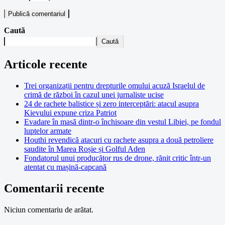
Caută
Caută
Articole recente
Trei organizații pentru drepturile omului acuză Israelul de
crimă de război în cazul unei jurnaliste ucise
24 de rachete balistice și zero interceptări: atacul asupra
Kievului expune criza Patriot
Evadare în masă dintr-o închisoare din vestul Libiei, pe fondul
luptelor armate
Houthi revendică atacuri cu rachete asupra a două petroliere
saudite în Marea Roșie și Golful Aden
Fondatorul unui producător rus de drone, rănit critic într-un
atentat cu mașină-capcană
Comentarii recente
Niciun comentariu de arătat.