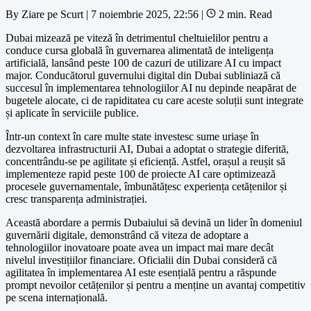
By
Ziare pe Scurt
|
7 noiembrie 2025, 22:56
|
2 min. Read
Dubai mizează pe viteză în detrimentul cheltuielilor pentru a
conduce cursa globală în guvernarea alimentată de inteligența
artificială, lansând peste 100 de cazuri de utilizare AI cu impact
major. Conducătorul guvernului digital din Dubai subliniază că
succesul în implementarea tehnologiilor AI nu depinde neapărat de
bugetele alocate, ci de rapiditatea cu care aceste soluții sunt integrate
și aplicate în serviciile publice.
Într-un context în care multe state investesc sume uriașe în
dezvoltarea infrastructurii AI, Dubai a adoptat o strategie diferită,
concentrându-se pe agilitate și eficiență. Astfel, orașul a reușit să
implementeze rapid peste 100 de proiecte AI care optimizează
procesele guvernamentale, îmbunătățesc experiența cetățenilor și
cresc transparența administrației.
Această abordare a permis Dubaiului să devină un lider în domeniul
guvernării digitale, demonstrând că viteza de adoptare a
tehnologiilor inovatoare poate avea un impact mai mare decât
nivelul investițiilor financiare. Oficialii din Dubai consideră că
agilitatea în implementarea AI este esențială pentru a răspunde
prompt nevoilor cetățenilor și pentru a menține un avantaj competitiv
pe scena internațională.