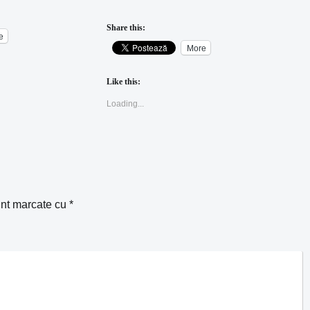
Share this:
e
More
Like this:
Loading...
unt marcate cu
*