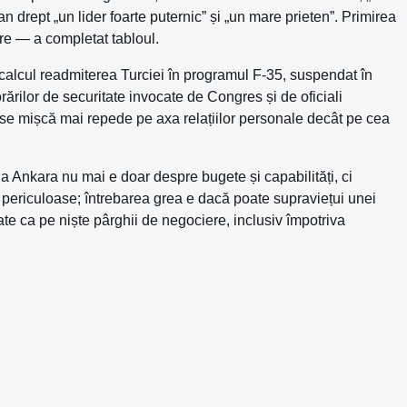
n drept „un lider foarte puternic” și „un mare prieten”. Primirea
re — a completat tabloul.
calcul readmiterea Turciei în programul F-35, suspendat în
ărilor de securitate invocate de Congres și de oficiali
e se mișcă mai repede pe axa relațiilor personale decât pe cea
a Ankara nu mai e doar despre bugete și capabilități, ci
 periculoase; întrebarea grea e dacă poate supraviețui unei
tate ca pe niște pârghii de negociere, inclusiv împotriva