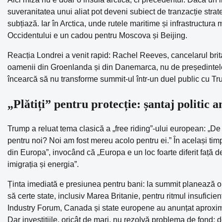
suveranitatea unui aliat pot deveni subiect de tranzacție strat
subțiază. Iar în Arctica, unde rutele maritime și infrastructura 
Occidentului e un cadou pentru Moscova și Beijing.
Reacția Londrei a venit rapid: Rachel Reeves, cancelarul britan
oamenii din Groenlanda și din Danemarca, nu de președintele
încearcă să nu transforme summit-ul într-un duel public cu Tru
„Plătiți” pentru protecție: șantaj politic 
Trump a reluat tema clasică a „free riding”-ului european: „De 
pentru noi? Noi am fost mereu acolo pentru ei.” În același timp
din Europa”, invocând că „Europa e un loc foarte diferit față de
imigrația și energia”.
Ținta imediată e presiunea pentru bani: la summit planează o
să certe state, inclusiv Marea Britanie, pentru ritmul insuficien
Industry Forum, Canada și state europene au anunțat aproximat
Dar investițiile, oricât de mari, nu rezolvă problema de fond: