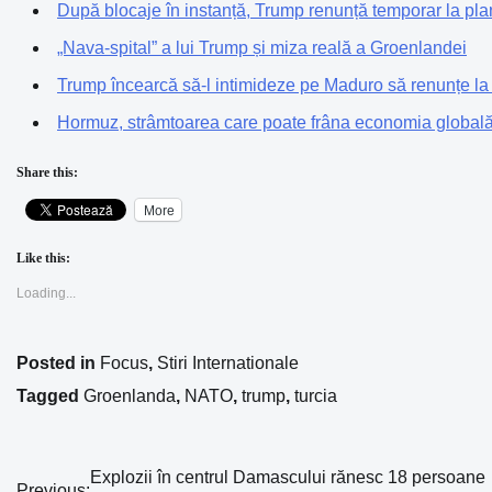
După blocaje în instanță, Trump renunță temporar la pla
„Nava-spital” a lui Trump și miza reală a Groenlandei
Trump încearcă să-l intimideze pe Maduro să renunțe la p
Hormuz, strâmtoarea care poate frâna economia global
Share this:
More
Like this:
Loading...
Posted in
Focus
,
Stiri Internationale
Tagged
Groenlanda
,
NATO
,
trump
,
turcia
Explozii în centrul Damascului rănesc 18 persoane
Navigare
Previous: