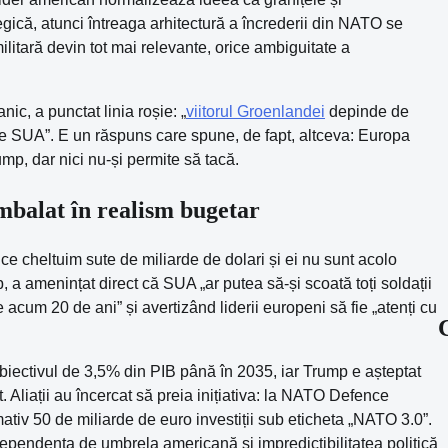
egică, atunci întreaga arhitectură a încrederii din NATO se
militară devin tot mai relevante, orice ambiguitate a
ic, a punctat linia roșie: „
viitorul Groenlandei
depinde de
 SUA”. E un răspuns care spune, de fapt, altceva: Europa
mp, dar nici nu-și permite să tacă.
ambalat în realism bugetar
ce cheltuim sute de miliarde de dolari și ei nu sunt acolo
, a amenințat direct că SUA „ar putea să-și scoată toți soldații
 acum 20 de ani” și avertizând liderii europeni să fie „atenți cu
biectivul de 3,5% din PIB până în 2035, iar Trump e așteptat
t. Aliații au încercat să preia inițiativa: la NATO Defence
iv 50 de miliarde de euro investiții sub eticheta „NATO 3.0”.
 dependența de umbrela americană și impredictibilitatea politică