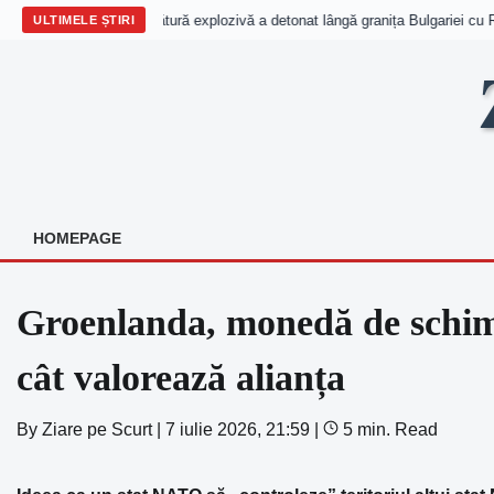
Dronă cu încărcătură explozivă a detonat lângă granița Bulgariei cu Ro
ULTIMELE ȘTIRI
Skip
to
content
HOMEPAGE
Groenlanda, monedă de schi
cât valorează alianța
By
Ziare pe Scurt
|
7 iulie 2026, 21:59
|
5 min. Read