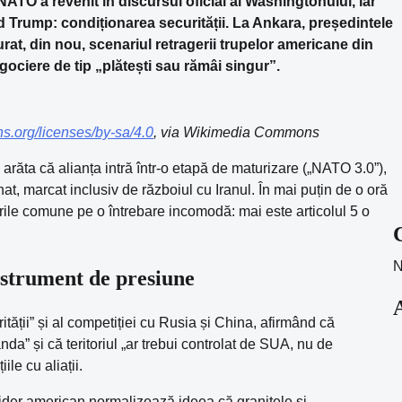
 NATO a revenit în discursul oficial al Washingtonului, iar
ld Trump: condiționarea securității. La Ankara, președintele
rat, din nou, scenariul retragerii trupelor americane din
ociere de tip „plătești sau rămâi singur”.
s.org/licenses/by-sa/4.0
, via Wikimedia Commons
răta că alianța intră într-o etapă de maturizare („NATO 3.0”),
at, marcat inclusiv de războiul cu Iranul. În mai puțin de o oră
urile comune pe o întrebare incomodă: mai este articolul 5 o
N
instrument de presiune
tății” și al competiției cu Rusia și China, afirmând că
a” și că teritoriul „ar trebui controlat de SUA, nu de
ile cu aliații.
lider american normalizează ideea că granițele și