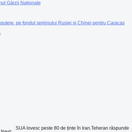
nul Gărzii Naționale
utere, pe fondul sprijinului Rusiei și Chinei pentru Caracas
ă
SUA lovesc peste 80 de ținte în Iran.Teheran răspunde
Next: