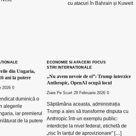
cu atacuri în Bahrain și Kuweit
ATIONALE
ECONOMIE SI AFACERI
FOCUS
STIRI INTERNATIONALE
rile din Ungaria,
„Nu avem nevoie de ei”: Trump interzice
6 ani la putere
Anthropic, OpenAI ocupă locul
ie 2026
0
Ziare Pe Scurt
28 Februarie 2026
0
endicat duminică o
Săptămâna aceasta, administrația
n alegerile
Trump a ales să transforme disputa cu
garia, iar premierul
Anthropic într-un exemplu public:
înlăturat de la putere
interdicție la nivel federal, etichetă de
„risc în lanțul de aprovizionare” […]