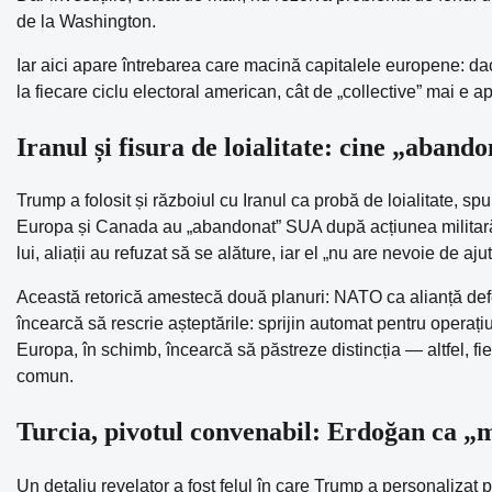
de la Washington.
Iar aici apare întrebarea care macină capitalele europene: d
la fiecare ciclu electoral american, cât de „collective” mai e 
Iranul și fisura de loialitate: cine „aband
Trump a folosit și războiul cu Iranul ca probă de loialitate, 
Europa și Canada au „abandonat” SUA după acțiunea militară îm
lui, aliații au refuzat să se alăture, iar el „nu are nevoie de aj
Această retorică amestecă două planuri: NATO ca alianță defe
încearcă să rescrie așteptările: sprijin automat pentru operațiu
Europa, în schimb, încearcă să păstreze distincția — altfel, fie
comun.
Turcia, pivotul convenabil: Erdoğan ca „m
Un detaliu revelator a fost felul în care Trump a personalizat 