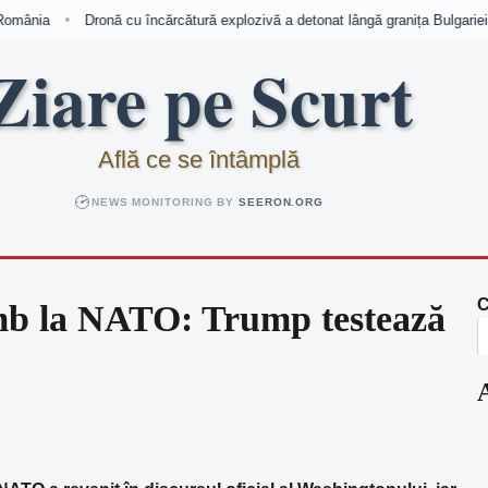
mânia
Dronă cu încărcătură explozivă a detonat lângă granița Bulgariei 
•
Ziare pe Scurt
Află ce se întâmplă
NEWS MONITORING BY
SEERON.ORG
C
mb la NATO: Trump testează