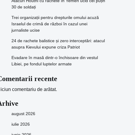
Atacuri Houthi cu rachete în Yemen ucid cel puțin
30 de soldați
Trei organizații pentru drepturile omului acuză
Israelul de crimă de război în cazul unei
jurnaliste ucise
24 de rachete balistice și zero interceptări: atacul
asupra Kievului expune criza Patriot
Evadare în masă dintr-o închisoare din vestul
Libiei, pe fondul luptelor armate
Comentarii recente
iciun comentariu de arătat.
Arhive
august 2026
iulie 2026
iunie 2026