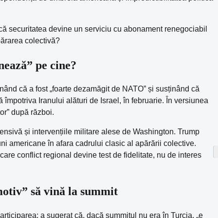
acă securitatea devine un serviciu cu abonament renegociabil
apărarea colectivă?
onează” pe cine?
spunând că a fost „foarte dezamăgit de NATO” și susținând că
potriva Iranului alături de Israel, în februarie. În versiunea
utor” după război.
nsivă și intervențiile militare alese de Washington. Trump
ni americane în afara cadrului clasic al apărării colective.
care conflict regional devine test de fidelitate, nu de interes
otiv” să vină la summit
participarea: a sugerat că, dacă summitul nu era în Turcia, „e