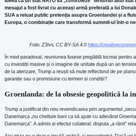
Ideea ca un stat NATO să „controleze” teritoriul altui stat
mesajul a fost livrat cu aceeași armă preferată a lui Dona
SUA a reluat public pretenția asupra Groenlandei și a flutu
Europa, o combinație care transformă summit-ul într-o neg
Foto: Z3lvs, CC BY-SA 4.0
https://creativecommon
În mod paradoxal, reuniunea fusese pregătită tocmai pentru a a
cu investiții masive și o imagine de unitate după un an tension
de la aterizare, Trump a reușit să mute reflectorul de pe plan
garanție sau o promisiune cu termen și condiții?
Groenlanda: de la obsesie geopolitică la 
Trump a justificat din nou revendicarea prin argumentul „securi
Danemarca „nu cheltuie bani ca să ajute cu adevărat Groenland
Danemarca”. A admis și efectul colateral: disputa „a rănit” relați
Aici miza nu e doar o insulă arctică, ci precedentul. Dacă un 