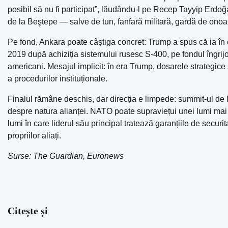
posibil să nu fi participat”, lăudându-l pe Recep Tayyip Erdoğa
de la Beştepe — salve de tun, fanfară militară, gardă de onoa
Pe fond, Ankara poate câștiga concret: Trump a spus că ia în 
2019 după achiziția sistemului rusesc S-400, pe fondul îngrijor
americani. Mesajul implicit: în era Trump, dosarele strategic
a procedurilor instituționale.
Finalul rămâne deschis, dar direcția e limpede: summit-ul de l
despre natura alianței. NATO poate supraviețui unei lumi mai
lumi în care liderul său principal tratează garanțiile de securi
propriilor aliați.
Surse: The Guardian, Euronews
Citește și