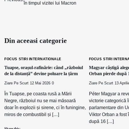
în timpul vizitei lui Macron
în
articole
Din aceeasi categorie
FOCUS
STIRI INTERNATIONALE
FOCUS
STIRI INTERN
Tuapse, orașul-rafinărie: când „războiul
Magyar câștigă alege
de la distanță” devine poluare la țărm
Orban pierde după 1
Ziare Pe Scurt
12 Mai 2026
0
Ziare Pe Scurt
13 April
În Tuapse, pe coasta rusă a Mării
Péter Magyar a rev
Negre, războiul nu se mai măsoară
victorie categorică î
doar în explozii și sirene, ci în funingine,
parlamentare din Un
miros de combustibil și […]
Viktor Orban a fost 
după 16 […]
Share this: