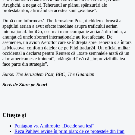
Araghchi, a negat că Teheranul ar plănui spânzurări ale
protestatarilor, afirmând că acestea sunt „excluse”.
După cum informează The Jerusalem Post, închiderea bruscă a
spațiului aerian a avut efecte imediate asupra traficului aerian
internațional: IndiGo, cea mai mare companie aeriană din India, a
anunțat că unele zboruri internaționale au fost afectate. De
asemenea, un avion Aeroflot care se îndrepta spre Teheran s-a întors
la Moscova, conform datelor de pe Flightradar24. Un oficial militar
occidental a declarat pentru Reuters că „toate semnalele arată că un
atac american este iminent”, adăugând însă că „imprevizibilitatea
face parte din strategie”.
Surse: The Jerusalem Post, BBC, The Guardian
Scris de Ziare pe Scurt
Citește și
Pentagon vs. Anthropic: „Decide sau ieși”
Reza Pahlavi revine în prim-plan: de ce protestele din Iran