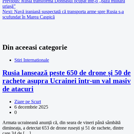
Previous:
Rusia transformă Donbasul ocupat într-o „bază militară
uriașă”
Next:
Navă iraniană suspectată că transporta arme spre Rusia s-a
scufundat în Marea Caspică
Din aceeasi categorie
Stiri Internationale
Rusia lansează peste 650 de drone și 50 de
rachete asupra Ucrainei într-un val masiv
de atacuri
Ziare pe Scurt
6 decembrie 2025
0
Armata ucraineană anunță că, din seara de vineri până sâmbătă
dimineața, a detectat 653 de drone rusești și 51 de rachete, dintre
care 34 de […]