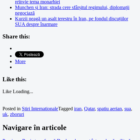
reînvie tema monarhiei
Munchen și Iran: strada cere sfârșitul regimului, diplomații
negociază
Kurzii neagă un asalt terestru în Iran, pe fondul discuțiilor
SUA despre înarmare
Share this:
More
Like this:
Like
Loading...
Posted in
Stiri Internationale
Tagged
iran
,
Qatar
,
spatiu aerian
,
sua
,
uk
,
zboruri
Navigare în articole