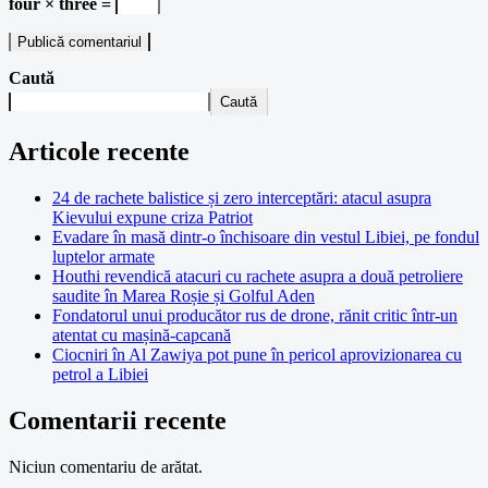
four × three =
Caută
Caută
Articole recente
24 de rachete balistice și zero interceptări: atacul asupra
Kievului expune criza Patriot
Evadare în masă dintr-o închisoare din vestul Libiei, pe fondul
luptelor armate
Houthi revendică atacuri cu rachete asupra a două petroliere
saudite în Marea Roșie și Golful Aden
Fondatorul unui producător rus de drone, rănit critic într-un
atentat cu mașină-capcană
Ciocniri în Al Zawiya pot pune în pericol aprovizionarea cu
petrol a Libiei
Comentarii recente
Niciun comentariu de arătat.