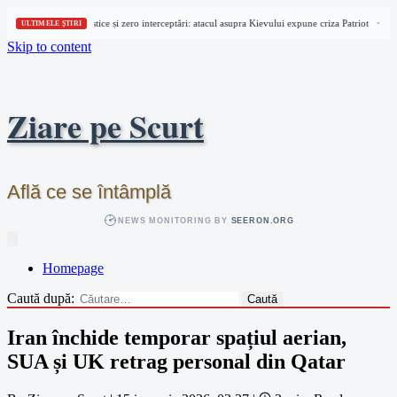
24 de rachete balistice și zero interceptări: atacul asupra Kievului expune criza Patriot
Eva
•
ULTIMELE ȘTIRI
Skip to content
Ziare pe Scurt
Află ce se întâmplă
NEWS MONITORING BY
SEERON.ORG
Homepage
Caută după:
Iran închide temporar spațiul aerian,
SUA și UK retrag personal din Qatar