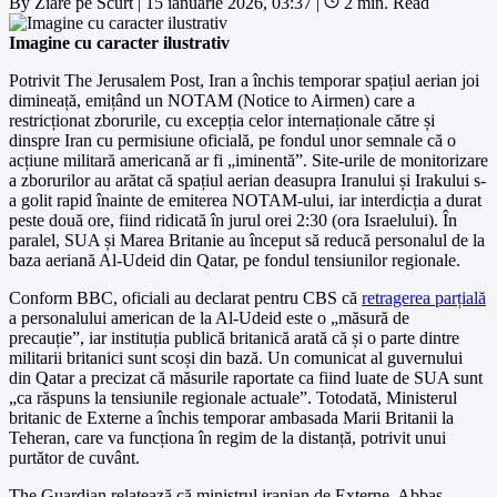
By
Ziare pe Scurt
|
15 ianuarie 2026, 03:37
|
2 min. Read
Imagine cu caracter ilustrativ
Potrivit The Jerusalem Post, Iran a închis temporar spațiul aerian joi
dimineață, emițând un NOTAM (Notice to Airmen) care a
restricționat zborurile, cu excepția celor internaționale către și
dinspre Iran cu permisiune oficială, pe fondul unor semnale că o
acțiune militară americană ar fi „iminentă”. Site-urile de monitorizare
a zborurilor au arătat că spațiul aerian deasupra Iranului și Irakului s-
a golit rapid înainte de emiterea NOTAM-ului, iar interdicția a durat
peste două ore, fiind ridicată în jurul orei 2:30 (ora Israelului). În
paralel, SUA și Marea Britanie au început să reducă personalul de la
baza aeriană Al-Udeid din Qatar, pe fondul tensiunilor regionale.
Conform BBC, oficiali au declarat pentru CBS că
retragerea parțială
a personalului american de la Al-Udeid este o „măsură de
precauție”, iar instituția publică britanică arată că și o parte dintre
militarii britanici sunt scoși din bază. Un comunicat al guvernului
din Qatar a precizat că măsurile raportate ca fiind luate de SUA sunt
„ca răspuns la tensiunile regionale actuale”. Totodată, Ministerul
britanic de Externe a închis temporar ambasada Marii Britanii la
Teheran, care va funcționa în regim de la distanță, potrivit unui
purtător de cuvânt.
The Guardian relatează că ministrul iranian de Externe, Abbas