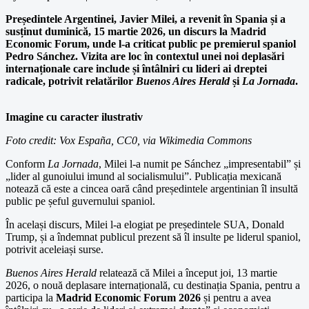
Președintele Argentinei, Javier Milei, a revenit în Spania și a
susținut duminică, 15 martie 2026, un discurs la Madrid
Economic Forum, unde l-a criticat public pe premierul spaniol
Pedro Sánchez. Vizita are loc în contextul unei noi deplasări
internaționale care include și întâlniri cu lideri ai dreptei
radicale, potrivit relatărilor
Buenos Aires Herald
și
La Jornada
.
Imagine cu caracter ilustrativ
Foto credit: Vox España, CC0, via Wikimedia Commons
Conform
La Jornada
, Milei l-a numit pe Sánchez „impresentabil” și
„lider al gunoiului imund al socialismului”. Publicația mexicană
notează că este a cincea oară când președintele argentinian îl insultă
public pe șeful guvernului spaniol.
În același discurs, Milei l-a elogiat pe președintele SUA, Donald
Trump, și a îndemnat publicul prezent să îl insulte pe liderul spaniol,
potrivit aceleiași surse.
Buenos Aires Herald
relatează că Milei a început joi, 13 martie
2026, o nouă deplasare internațională, cu destinația Spania, pentru a
participa la
Madrid Economic Forum 2026
și pentru a avea