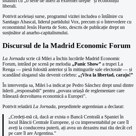
întâlniri cu „o serie de lideri ai extremei drepte” și economiști
liberali.
Potrivit aceleiași surse, programul vizitei includea o întâlnire cu
Santiago Abascal, liderul partidului Vox, precum și o întrevedere cu
economistul Jesús Huerta de Soto, descris de publicație drept un
susținător al anarho-capitalismului.
Discursul de la Madrid Economic Forum
La Jornada
scrie că Milei a închis lucrările Madrid Economic
Forum, intrând pe scenă pe melodia
„Panic Show”
a trupei La
Renga — piesă folosită anterior și în mitingurile sale electorale — și
scandând sloganul său devenit celebru:
„¡Viva la libertad, carajo!”
În intervenția sa, Milei l-a indicat pe Pedro Sánchez drept unul dintre
liderii „responsabili” pentru „povara uriașă de reglementare care
frânează dezvoltarea economică a Europei”.
Potrivit relatării
La Jornada
, președintele argentinian a declarat:
„Credeți-mă că, dacă ar exista o Bancă Centrală a Spaniei în
locul Băncii Centrale Europene, și cu impresentabilul pe care îl
aveți la conducerea puterii, ați avea un dezastru mai rău decât cel
pe care îl are Argentina.”