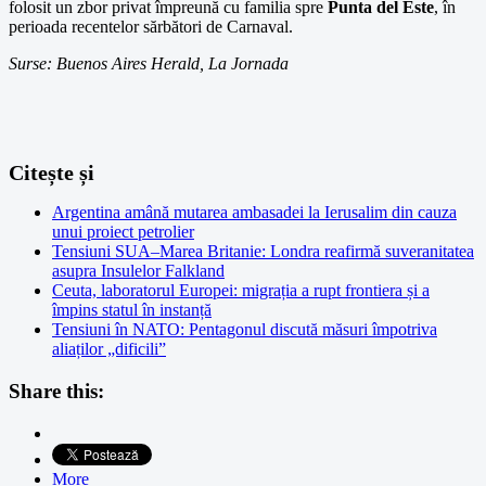
folosit un zbor privat împreună cu familia spre
Punta del Este
, în
perioada recentelor sărbători de Carnaval.
Surse: Buenos Aires Herald, La Jornada
Citește și
Argentina amână mutarea ambasadei la Ierusalim din cauza
unui proiect petrolier
Tensiuni SUA–Marea Britanie: Londra reafirmă suveranitatea
asupra Insulelor Falkland
Ceuta, laboratorul Europei: migrația a rupt frontiera și a
împins statul în instanță
Tensiuni în NATO: Pentagonul discută măsuri împotriva
aliaților „dificili”
Share this:
More