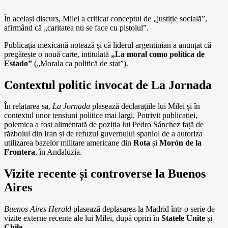
În același discurs, Milei a criticat conceptul de „justiție socială”,
afirmând că „caritatea nu se face cu pistolul”.
Publicația mexicană notează și că liderul argentinian a anunțat că
pregătește o nouă carte, intitulată
„La moral como política de
Estado”
(„Morala ca politică de stat”).
Contextul politic invocat de La Jornada
În relatarea sa,
La Jornada
plasează declarațiile lui Milei și în
contextul unor tensiuni politice mai largi. Potrivit publicației,
polemica a fost alimentată de poziția lui Pedro Sánchez față de
războiul din Iran și de refuzul guvernului spaniol de a autoriza
utilizarea bazelor militare americane din
Rota
și
Morón de la
Frontera
, în Andaluzia.
Vizite recente și controverse la Buenos
Aires
Buenos Aires Herald
plasează deplasarea la Madrid într-o serie de
vizite externe recente ale lui Milei, după opriri în
Statele Unite
și
Chile
.