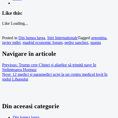
Like this:
Like
Loading...
Posted in
Din lumea larga
,
Stiri Internationale
Tagged
argentina
,
javier milei
,
madrid economic forum
,
pedro sanchez
,
spania
Navigare în articole
Previous:
Trump cere Chinei și aliaților să trimită nave în
Strâmtoarea Hormuz
Next:
12 medici și paramedici uciși la un centru medical lovit în
sudul Libanului
Din aceeasi categorie
Din lumea larga