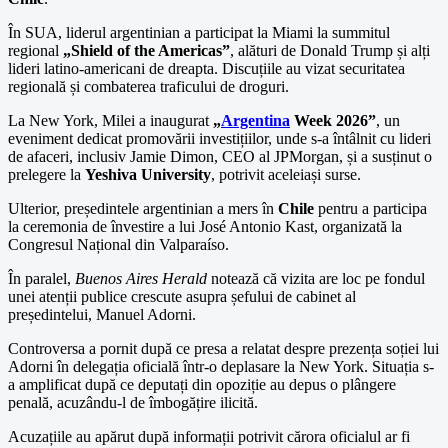
În SUA, liderul argentinian a participat la Miami la summitul
regional
„Shield of the Americas”
, alături de Donald Trump și alți
lideri latino-americani de dreapta. Discuțiile au vizat securitatea
regională și combaterea traficului de droguri.
La New York, Milei a inaugurat
„
Argentina
Week 2026”
, un
eveniment dedicat promovării investițiilor, unde s-a întâlnit cu lideri
de afaceri, inclusiv Jamie Dimon, CEO al JPMorgan, și a susținut o
prelegere la
Yeshiva University
, potrivit aceleiași surse.
Ulterior, președintele argentinian a mers în
Chile
pentru a participa
la ceremonia de învestire a lui José Antonio Kast, organizată la
Congresul Național din Valparaíso.
În paralel,
Buenos Aires Herald
notează că vizita are loc pe fondul
unei atenții publice crescute asupra șefului de cabinet al
președintelui, Manuel Adorni.
Controversa a pornit după ce presa a relatat despre prezența soției lui
Adorni în delegația oficială într-o deplasare la New York. Situația s-
a amplificat după ce deputați din opoziție au depus o plângere
penală, acuzându-l de îmbogățire ilicită.
Acuzațiile au apărut după informații potrivit cărora oficialul ar fi