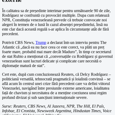
În calitatea sa de președinte interimar pentru următoarele 90 de zile,
Rodríguez se confruntă cu provocări multiple. Dupa cum relatează
NPR, Constituția venezueleană prevede că trebuie convocate noi
alegeri în termen de o lună în cazul absenței președintelui, însă nu
este clar dacă această regulă s-ar aplica în circumstanțe atât de fără
precedent.
Potrivit CBS News,
Trump
a declarat într-un interviu pentru The
Atlantic că „dacă ea nu face ceea ce este corect, va plăti un preț
foarte mare, probabil mai mare decât Maduro”, în timp ce secretarul
de stat Rubio a menționat că „conversațiile cu Rodríguez și guvernul
venezuelean sunt lucruri delicate și complicate care necesită o
diplomație matură de stat”.
Cert este, după cum concluzionează Reuters, că Delcy Rodríguez –
politiciană versatilă, tehnocrată pragmatică și loialistă convinsă – se
află acum în centrul unei crize fără precedent care va defini viitorul
Venezuelei, navigând între presiunile externe americane, loialitatea
față de chavism și necesitatea de a menține coeziunea unui regim
profund divizat și sub sancțiuni internaționale severe.
Surse: Reuters, CBS News, Al Jazeera, NPR, The Hill, El País,
Infobae, El Cronista, Newsweek Argentina, Hindustan Times, Voice