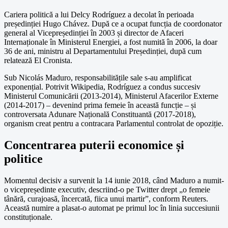
Cariera politică a lui Delcy Rodríguez a decolat în perioada
președinției Hugo Chávez. După ce a ocupat funcția de coordonator
general al Vicepreședinției în 2003 și director de Afaceri
Internaționale în Ministerul Energiei, a fost numită în 2006, la doar
36 de ani, ministru al Departamentului Președinției, după cum
relatează El Cronista.
Sub Nicolás Maduro, responsabilitățile sale s-au amplificat
exponențial. Potrivit Wikipedia, Rodríguez a condus succesiv
Ministerul Comunicării (2013-2014), Ministerul Afacerilor Externe
(2014-2017) – devenind prima femeie în această funcție – și
controversata Adunare Națională Constituantă (2017-2018),
organism creat pentru a contracara Parlamentul controlat de opoziție.
Concentrarea puterii economice și
politice
Momentul decisiv a survenit la 14 iunie 2018, când Maduro a numit-
o vicepreședinte executiv, descriind-o pe Twitter drept „o femeie
tânără, curajoasă, încercată, fiica unui martir”, conform Reuters.
Această numire a plasat-o automat pe primul loc în linia succesiunii
constituționale.