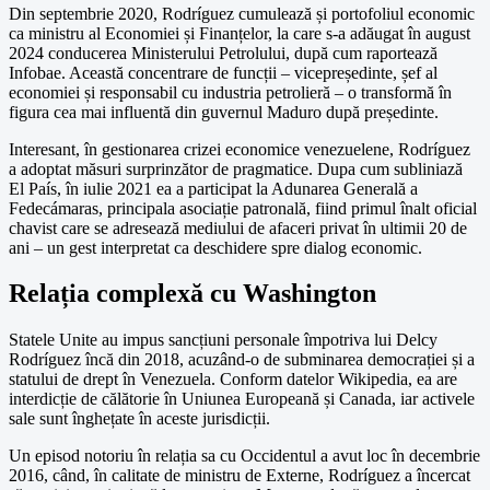
Din septembrie 2020, Rodríguez cumulează și portofoliul economic
ca ministru al Economiei și Finanțelor, la care s-a adăugat în august
2024 conducerea Ministerului Petrolului, după cum raportează
Infobae. Această concentrare de funcții – vicepreședinte, șef al
economiei și responsabil cu industria petrolieră – o transformă în
figura cea mai influentă din guvernul Maduro după președinte.
Interesant, în gestionarea crizei economice venezuelene, Rodríguez
a adoptat măsuri surprinzător de pragmatice. Dupa cum subliniază
El País, în iulie 2021 ea a participat la Adunarea Generală a
Fedecámaras, principala asociație patronală, fiind primul înalt oficial
chavist care se adresează mediului de afaceri privat în ultimii 20 de
ani – un gest interpretat ca deschidere spre dialog economic.
Relația complexă cu Washington
Statele Unite au impus sancțiuni personale împotriva lui Delcy
Rodríguez încă din 2018, acuzând-o de subminarea democrației și a
statului de drept în Venezuela. Conform datelor Wikipedia, ea are
interdicție de călătorie în Uniunea Europeană și Canada, iar activele
sale sunt înghețate în aceste jurisdicții.
Un episod notoriu în relația sa cu Occidentul a avut loc în decembrie
2016, când, în calitate de ministru de Externe, Rodríguez a încercat