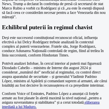
News, Trump a declarat în conferința de presă că secretarul de stat
Marco Rubio a vorbit cu Rodríguez și că „ea este în esență dispusă
să facă ceea ce considerăm necesar pentru a face Venezuela din nou
măreață”.
Echilibrul puterii în regimul chavist
Deși este succesorul constituțional recunoscut oficial, influența
efectivă a lui Delcy Rodríguez trebuie analizată în contextul
complex al puterii venezuelene. Fratele său, Jorge Rodríguez,
conduce Adunarea Națională controlată de regim, fiind al treilea în
linia succesiunii, conform Hindustan Times.
Potrivit analizei Infobae, în cercul interior al puterii mai figurează
Diosdado Cabello – ministru de Interne din august 2024 și
considerat „numărul doi” neoficial al regimului, cu control direct
asupra aparatului de securitate – și generalul Vladimir Padrino
López, ministru al Apărării și comandant suprem al armatei, ale cărui
loialități au fost decisive în recunoașterea ei ca președinte interimar.
Conform Voice of Emirates, Padrino López a anunțat că forțele
armate au fost plasate în alertă maximă la nivel național „pentru a
asigura suveranitatea și stabilitatea” și a cerut totodată
eliberarea
imediată a lui Maduro.