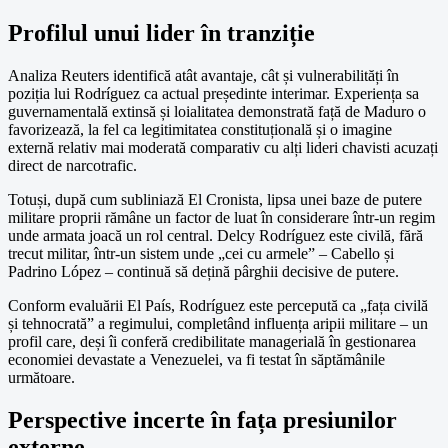
Profilul unui lider în tranziție
Analiza Reuters identifică atât avantaje, cât și vulnerabilități în
poziția lui Rodríguez ca actual președinte interimar. Experiența sa
guvernamentală extinsă și loialitatea demonstrată față de Maduro o
favorizează, la fel ca legitimitatea constituțională și o imagine
externă relativ mai moderată comparativ cu alți lideri chavisti acuzați
direct de narcotrafic.
Totuși, după cum subliniază El Cronista, lipsa unei baze de putere
militare proprii rămâne un factor de luat în considerare într-un regim
unde armata joacă un rol central. Delcy Rodríguez este civilă, fără
trecut militar, într-un sistem unde „cei cu armele” – Cabello și
Padrino López – continuă să dețină pârghii decisive de putere.
Conform evaluării El País, Rodríguez este percepută ca „fața civilă
și tehnocrată” a regimului, completând influența aripii militare – un
profil care, deși îi conferă credibilitate managerială în gestionarea
economiei devastate a Venezuelei, va fi testat în săptămânile
următoare.
Perspective incerte în fața presiunilor
externe