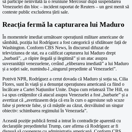
să participe neinvitată la o reuniune Mercosur după suspendarea
Venezuelei din bloc – incident raportat de Reuters – un gest menit să
conteste public excluderea țării sale.
Reacția fermă la capturarea lui Maduro
În momentele imediat următoare operațiunii militare americane de
sâmbătă, poziția lui Rodríguez a fost categorică și sfidătoare față de
Washington. Conform CBS News, în discursul difuzat de
televiziunea de stat, ea a calificat capturarea lui Maduro drept
„barbară”, „o răpire ilegală și ilegitimă” și un atac asupra
suveranității venezuelene, cerând „eliberarea imediată” a lui Maduro
și a soției sale, numindu-l „singurul președinte al Venezuelei”.
Potrivit NPR, Rodríguez a cerut dovada că Maduro și soția sa, Cilia
Flores, sunt în viață și a denunțat operațiunea americană ca fiind o
încălcare a Cartei Națiunilor Unite. Dupa cum relatează The Hill, ea
i-a spus cetățenilor că atacul asupra Venezuelei a fost „barbarie” și a
avertizat că „avertizasem deja că era în curs o agresiune sub scuze
false și pretexte false, și că măștile au căzut, dezvăluind un singur
obiectiv: schimbarea regimului în Venezuela”.
Această poziție publică fermă a intrat în contradicție aparentă cu
declarațiile președintelui Trump, care afirma că Rodríguez ar fi
dispusă să coopereze cu administrația americană. Conform CBS