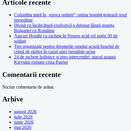
Articole recente
Columbia intră în „epoca ordinii”: prima bombă testează noul
președinte
Dronă cu încărcătură explozivă a detonat lângă granița
Bulgariei cu România
Atacuri Houthi cu rachete în Yemen ucid cel puțin 30 de
soldați
Trei organizații pentru drepturile omului acuză Israelul de
crimă de război în cazul unei jurnaliste ucise
24 de rachete balistice și zero interceptări: atacul asupra
Kievului expune criza Patriot
Comentarii recente
Niciun comentariu de arătat.
Arhive
august 2026
iulie 2026
iunie 2026
mai 2026