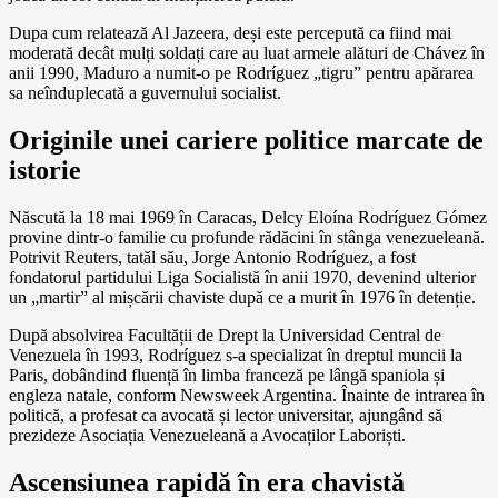
Dupa cum relatează Al Jazeera, deși este percepută ca fiind mai
moderată decât mulți soldați care au luat armele alături de Chávez în
anii 1990, Maduro a numit-o pe Rodríguez „tigru” pentru apărarea
sa neînduplecată a guvernului socialist.
Originile unei cariere politice marcate de
istorie
Născută la 18 mai 1969 în Caracas, Delcy Eloína Rodríguez Gómez
provine dintr-o familie cu profunde rădăcini în stânga venezueleană.
Potrivit Reuters, tatăl său, Jorge Antonio Rodríguez, a fost
fondatorul partidului Liga Socialistă în anii 1970, devenind ulterior
un „martir” al mișcării chaviste după ce a murit în 1976 în detenție.
După absolvirea Facultății de Drept la Universidad Central de
Venezuela în 1993, Rodríguez s-a specializat în dreptul muncii la
Paris, dobândind fluență în limba franceză pe lângă spaniola și
engleza natale, conform Newsweek Argentina. Înainte de intrarea în
politică, a profesat ca avocată și lector universitar, ajungând să
prezideze Asociația Venezueleană a Avocaților Laboriști.
Ascensiunea rapidă în era chavistă