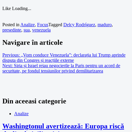
Like
Loading...
Posted in
Analize
,
Focus
Tagged
Delcy Rodríguez
,
maduro
,
presedinte
,
sua
,
venezuela
Navigare în articole
Previous:
„Vom conduce Venezuela”: declarația lui Trump aprinde
disputa din Congres și reacțiile externe
Next:
Siria și Israel reiau negocierile la Paris pentru un acord de
securitate, pe fondul tensiunilor privind demilitarizarea
Din aceeasi categorie
Analize
Washingtonul avertizează: Europa riscă