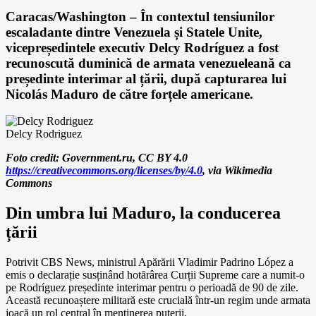
Caracas/Washington – În contextul tensiunilor
escaladante dintre Venezuela și Statele Unite,
vicepreședintele executiv Delcy Rodríguez a fost
recunoscută duminică de armata venezueleană ca
președinte interimar al țării, după capturarea lui
Nicolás Maduro de către forțele americane.
Delcy Rodriguez
Foto credit: Government.ru, CC BY 4.0
https://creativecommons.org/licenses/by/4.0
, via Wikimedia
Commons
Din umbra lui Maduro, la conducerea
țării
Potrivit CBS News, ministrul Apărării Vladimir Padrino López a
emis o declarație susținând hotărârea Curții Supreme care a numit-o
pe Rodríguez președinte interimar pentru o perioadă de 90 de zile.
Această recunoaștere militară este crucială într-un regim unde armata
joacă un rol central în menținerea puterii.