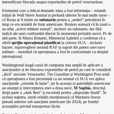
intensificase blocada asupra exporturilor de petrol venezuelean.
Elementul care a ridicat dramatic miza a fost informația – relatată
inițial de Wall Street Journal și preluată ulterior în mai multe surse –
că Rusia ar fi trimis un
submarin
pentru a „umbri” petrolierul în
timp ce era urmărit de forțe americane. Reuters notează că în zonă s-
au aflat „active militare rusești”, inclusiv un submarin, dar fără
indicii ale unei confruntări directe în momentul preluării navei. Pe de
altă parte, în Marea Britanie, Ministerul Apărării a confirmat că a
oferit
sprijin operațional planificat
la cererea SUA – inclusiv
bazare, supraveghere aeriană RAF și suport din partea unei nave
militare – insistând că operațiunea a fost în conformitate cu dreptul
internațional.
Washingtonul leagă cazul de campania mai amplă de aplicare a
sancțiunilor și de blocarea exporturilor de petrol pe care le consideră
„ilicit” asociate Venezuelei. The Guardian și Washington Post arată
că operațiunea a fost prezentată ca un semnal că SUA vor aplica
sancțiunile „oriunde în lume”, iar în aceeași zi autoritățile americane
au anunțat și interceptarea unei a doua nave,
M Sophia
, descrisă
drept parte a „dark fleet” și escortată pentru „dispoziție finală”. În
același registru, unele relatări menționează că Marinera fusese
plasată anterior sub sancțiuni americane (în 2024), pe fondul
acuzațiilor privind transporturi ilicite.