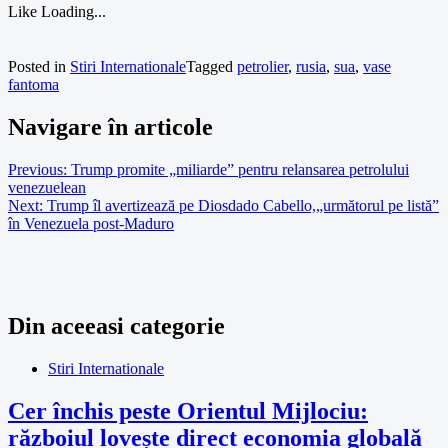
Like
Loading...
Posted in
Stiri Internationale
Tagged
petrolier
,
rusia
,
sua
,
vase
fantoma
Navigare în articole
Previous:
Trump promite „miliarde” pentru relansarea petrolului
venezuelean
Next:
Trump îl avertizează pe Diosdado Cabello,„următorul pe listă”
în Venezuela post-Maduro
Din aceeasi categorie
Stiri Internationale
Cer închis peste Orientul Mijlociu:
războiul lovește direct economia globală