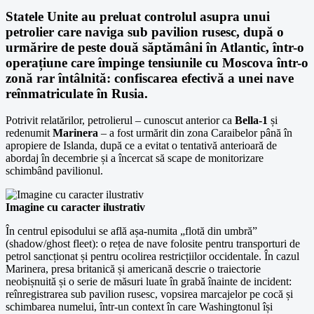
Statele Unite au preluat controlul asupra unui
petrolier care naviga sub pavilion rusesc, după o
urmărire de peste două săptămâni în Atlantic, într-o
operațiune care împinge tensiunile cu Moscova într-o
zonă rar întâlnită: confiscarea efectivă a unei nave
reînmatriculate în Rusia.
Potrivit relatărilor, petrolierul – cunoscut anterior ca
Bella-1
și
redenumit
Marinera
– a fost urmărit din zona Caraibelor până în
apropiere de Islanda, după ce a evitat o tentativă anterioară de
abordaj în decembrie și a încercat să scape de monitorizare
schimbând pavilionul.
Imagine cu caracter ilustrativ
În centrul episodului se află așa-numita „flotă din umbră”
(shadow/ghost fleet): o rețea de nave folosite pentru transporturi de
petrol sancționat și pentru ocolirea restricțiilor occidentale. În cazul
Marinera, presa britanică și americană descrie o traiectorie
neobișnuită și o serie de măsuri luate în grabă înainte de incident:
reînregistrarea sub pavilion rusesc, vopsirea marcajelor pe cocă și
schimbarea numelui, într-un context în care Washingtonul își