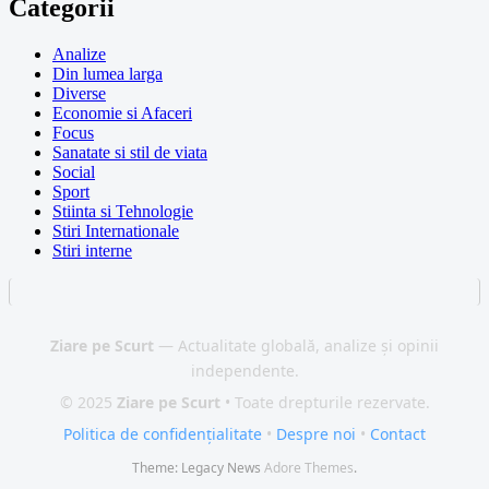
Categorii
Analize
Din lumea larga
Diverse
Economie si Afaceri
Focus
Sanatate si stil de viata
Social
Sport
Stiinta si Tehnologie
Stiri Internationale
Stiri interne
Ziare pe Scurt
— Actualitate globală, analize și opinii
independente.
© 2025
Ziare pe Scurt
• Toate drepturile rezervate.
Politica de confidențialitate
•
Despre noi
•
Contact
Theme: Legacy News
Adore Themes
.