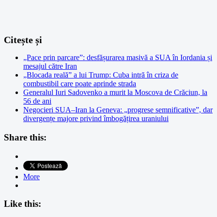
Citește și
„Pace prin parcare”: desfășurarea masivă a SUA în Iordania și
mesajul către Iran
„Blocada reală” a lui Trump: Cuba intră în criza de
combustibil care poate aprinde strada
Generalul Iuri Sadovenko a murit la Moscova de Crăciun, la
56 de ani
Negocieri SUA–Iran la Geneva: „progrese semnificative”, dar
divergențe majore privind îmbogățirea uraniului
Share this:
More
Like this: