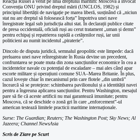
Reacția Rusiei a venit pe linia dreptului maritim: Moscova a invocat
Convenția ONU privind dreptul mării (UNCLOS, 1982) și
principiul libertății de navigație pe marea liberă, susținând că „niciun
stat nu are dreptul să folosească forța” împotriva unei nave
înregistrate legal sub jurisdicția altui stat. În declarații publice citate
de presa occidentală, oficiali ruși au cerut tratament „uman și demn”
pentru echipaj și repatrierea rapidă a cetățenilor ruși, iar unii
politicieni au numit incidentul „piraterie”.
Dincolo de disputa juridică, semnalul geopolitic este limpede: dacă
preluarea unei nave reînregistrate în Rusia devine un precedent,
confruntarea se poate muta din zona sancțiunilor economice în cea a
incidentelor navale cu potențial de escaladare – mai ales când apar
escorte militare și operațiuni comune SUA–Marea Britanie. În plus,
cazul lovește chiar în mecanismul prin care flotele „din umbră”
încearcă să se protejeze: schimbarea pavilionului și a identității navei
pentru a îngreuna aplicarea sancțiunilor. Pentru Washington, mesajul
pare să fie că aceste artificii nu mai garantează imunitate; pentru
Moscova, că se deschide o zonă gri în care „enforcement”-ul
american testează limitele practicii maritime internaționale.
Surse: The Guardian; Reuters; The Washington Post; Sky News; Al
Jazeera; Channel NewsAsia
Scris de Ziare pe Scurt