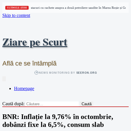
Houthi revendică atacuri cu rachete asupra a două petroliere saudite în Marea Roșie și Golful
ULTIMELE ȘTIRI
Skip to content
Ziare pe Scurt
Află ce se întâmplă
NEWS MONITORING BY
SEERON.ORG
Homepage
Caută după:
BNR: Inflație la 9,76% în octombrie,
dobânzi fixe la 6,5%, consum slab