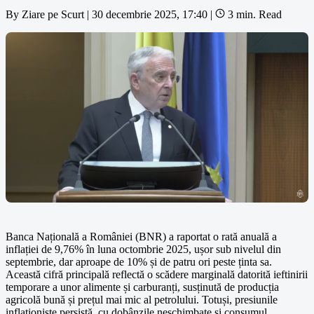
By
Ziare pe Scurt
|
30 decembrie 2025, 17:40
|
3 min. Read
Banca Națională a României (BNR) a raportat o rată anuală a
inflației de 9,76% în luna octombrie 2025, ușor sub nivelul din
septembrie, dar aproape de 10% și de patru ori peste ținta sa.
Această cifră principală reflectă o scădere marginală datorită ieftinirii
temporare a unor alimente și carburanți, susținută de producția
agricolă bună și prețul mai mic al petrolului. Totuși, presiunile
inflaționiste persistă, cu dobânzile neschimbate și consumul