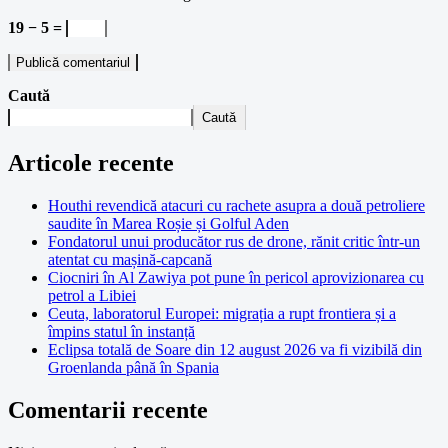
19 − 5 =
Caută
Caută
Articole recente
Houthi revendică atacuri cu rachete asupra a două petroliere
saudite în Marea Roșie și Golful Aden
Fondatorul unui producător rus de drone, rănit critic într-un
atentat cu mașină-capcană
Ciocniri în Al Zawiya pot pune în pericol aprovizionarea cu
petrol a Libiei
Ceuta, laboratorul Europei: migrația a rupt frontiera și a
împins statul în instanță
Eclipsa totală de Soare din 12 august 2026 va fi vizibilă din
Groenlanda până în Spania
Comentarii recente