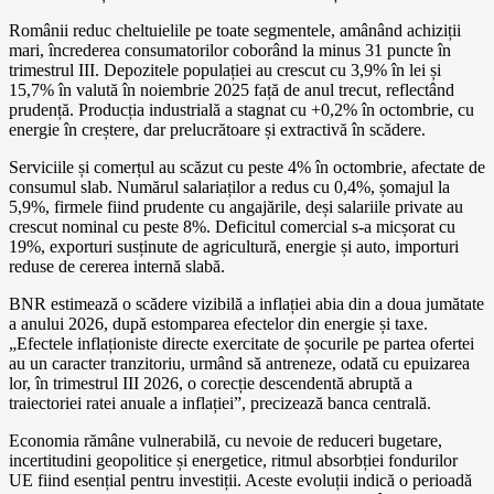
Românii reduc cheltuielile pe toate segmentele, amânând achiziții
mari, încrederea consumatorilor coborând la minus 31 puncte în
trimestrul III. Depozitele populației au crescut cu 3,9% în lei și
15,7% în valută în noiembrie 2025 față de anul trecut, reflectând
prudență. Producția industrială a stagnat cu +0,2% în octombrie, cu
energie în creștere, dar prelucrătoare și extractivă în scădere.
Serviciile și comerțul au scăzut cu peste 4% în octombrie, afectate de
consumul slab. Numărul salariaților a redus cu 0,4%, șomajul la
5,9%, firmele fiind prudente cu angajările, deși salariile private au
crescut nominal cu peste 8%. Deficitul comercial s-a micșorat cu
19%, exporturi susținute de agricultură, energie și auto, importuri
reduse de cererea internă slabă.
BNR estimează o scădere vizibilă a inflației abia din a doua jumătate
a anului 2026, după estomparea efectelor din energie și taxe.
„Efectele inflaționiste directe exercitate de șocurile pe partea ofertei
au un caracter tranzitoriu, urmând să antreneze, odată cu epuizarea
lor, în trimestrul III 2026, o corecție descendentă abruptă a
traiectoriei ratei anuale a inflației”, precizează banca centrală.
Economia rămâne vulnerabilă, cu nevoie de reduceri bugetare,
incertitudini geopolitice și energetice, ritmul absorbției fondurilor
UE fiind esențial pentru investiții. Aceste evoluții indică o perioadă