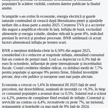
populației în scădere vizibilă, conform datelor publicate la finalul
anului.
Scumpirile s-au extins în economie, energia electrică și gazele
naturale continuând să crească după liberalizarea pieței și ajustările
tarifare din a doua parte a anului 2025. Creșterea TVA și a accizelor
din august a amplificat efectele în lanț. Inflația de bază, excluzând
alimentele și energia volatile, rămâne ridicată la peste 8%, indicând
presiuni în servicii și produse procesate. BNR subliniază că acești
factori alimentează inflația pe termen scurt.
BNR a menținut dobânda-cheie la 6,50% din august 2025,
considerând că o reducere ar reaprinde inflația, stimulând consumul
într-un context de prețuri mari. Leul s-a depreciat cu 0,3% față de
euro în octombrie, influențat de piețe internaționale și incertitudini
fiscale. Costul creditelor rămâne ridicat, cu dobânzi medii de 7,7%
pentru populație și aproape 9% pentru firme, frânând investițiile
private, deși cele publice și europene sunt mai puțin afectate.
Economia a crescut cu 1,6% în trimestrul III 2025 față de anul
precedent, dar dezechilibrat, susținută de investiții cu +8,3%, în timp
ce consumul populației a avansat doar cu 0,5%. Salariul real a scăzut
cu 4,2%, puterea de cumpărare fiind erodată de inflație. Comerțul și
serviciile au contras cu 4,4%, recreativele cu peste 7%, iar turismul,
restaurantele și hotelurile cu mai mult de 9% față de 2024.