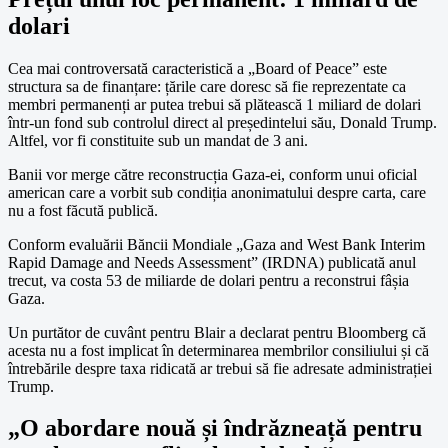
dolari
Cea mai controversată caracteristică a „Board of Peace” este
structura sa de finanțare: țările care doresc să fie reprezentate ca
membri permanenți ar putea trebui să plătească 1 miliard de dolari
într-un fond sub controlul direct al președintelui său, Donald Trump.
Altfel, vor fi constituite sub un mandat de 3 ani.
Banii vor merge către reconstrucția Gaza-ei, conform unui oficial
american care a vorbit sub condiția anonimatului despre carta, care
nu a fost făcută publică.
Conform evaluării Băncii Mondiale „Gaza and West Bank Interim
Rapid Damage and Needs Assessment” (IRDNA) publicată anul
trecut, va costa 53 de miliarde de dolari pentru a reconstrui fâșia
Gaza.
Un purtător de cuvânt pentru Blair a declarat pentru Bloomberg că
acesta nu a fost implicat în determinarea membrilor consiliului și că
întrebările despre taxa ridicată ar trebui să fie adresate administrației
Trump.
„O abordare nouă și îndrăzneață pentru