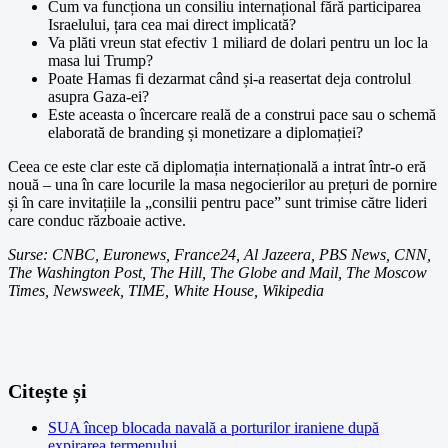
Cum va funcționa un consiliu internațional fără participarea
Israelului, țara cea mai direct implicată?
Va plăti vreun stat efectiv 1 miliard de dolari pentru un loc la
masa lui Trump?
Poate Hamas fi dezarmat când și-a reasertat deja controlul
asupra Gaza-ei?
Este aceasta o încercare reală de a construi pace sau o schemă
elaborată de branding și monetizare a diplomației?
Ceea ce este clar este că diplomația internațională a intrat într-o eră
nouă – una în care locurile la masa negocierilor au prețuri de pornire
și în care invitațiile la „consilii pentru pace” sunt trimise către lideri
care conduc războaie active.
Surse: CNBC, Euronews, France24, Al Jazeera, PBS News, CNN,
The Washington Post, The Hill, The Globe and Mail, The Moscow
Times, Newsweek, TIME, White House, Wikipedia
Citește și
SUA încep blocada navală a porturilor iraniene după
expirarea termenului