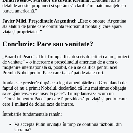
Dmitri Peskov, Purtător de cuvânt Kremlin:
„Studiem toate
detaliile acestei propuneri și sperăm să clarificăm toate nuanțele cu
partea americană.”
Javier Milei, Președintele Argentinei:
„Este o onoare. Argentina
stă alături de țările care confruntă terorismul frontal și care apără
viața și proprietatea.”
Concluzie: Pace sau vanitate?
„Board of Peace” al lui Trump a fost descris de critici ca un „proiect
de vanitate” – o încercare a președintelui american de a crea o
moștenire internațională și, posibil, de a se califica pentru acel
Premiu Nobel pentru Pace care i-a scăpat de atâtea ori.
Ironia este grosieră: după ce a legat amenințările cu Groenlanda de
faptul că nu a primit Nobelul, declarând că „nu mai simte obligația
să se gândească exclusiv la pace”, Trump lansează acum un
„Consiliu pentru Pace” pe care îl prezidează pe viață și pentru care
cere 1 miliard de dolari taxa de intrare.
Întrebările fundamentale rămân:
Va accepta Putin invitația în timp ce continuă războiul din
Ucraina?