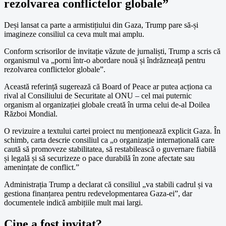
rezolvarea conflictelor globale”
Deși lansat ca parte a armistițiului din Gaza, Trump pare să-și
imagineze consiliul ca ceva mult mai amplu.
Conform scrisorilor de invitație văzute de jurnaliști, Trump a scris că
organismul va „porni într-o abordare nouă și îndrăzneață pentru
rezolvarea conflictelor globale”.
Această referință sugerează că Board of Peace ar putea acționa ca
rival al Consiliului de Securitate al ONU – cel mai puternic
organism al organizației globale creată în urma celui de-al Doilea
Război Mondial.
O revizuire a textului cartei proiect nu menționează explicit Gaza. În
schimb, carta descrie consiliul ca „o organizație internațională care
caută să promoveze stabilitatea, să restabilească o guvernare fiabilă
și legală și să securizeze o pace durabilă în zone afectate sau
amenințate de conflict.”
Administrația Trump a declarat că consiliul „va stabili cadrul și va
gestiona finanțarea pentru redevelopmentarea Gaza-ei”, dar
documentele indică ambițiile mult mai largi.
Cine a fost invitat?