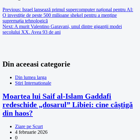
Previous:
Israel lansează primul supercomputer național pentru AI:
O investiție de peste 500 milioane shekel pentru a menține
supremația tehnologică
Next:
A murit Valentino Garavani, unul dintre giganții modei
secolului XX. Avea 93 de ani
Din aceeasi categorie
Din lumea larga
Stiri Internationale
Moartea lui Saif al-Islam Gaddafi
redeschide „dosarul” Libiei: cine câștigă
din haos?
Ziare pe Scurt
4 februarie 2026
0