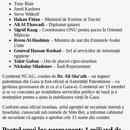
Tony Blair
Jared Kushner
Steve Witkoff
Hakan Fidan
– Ministrul de Externe al Turciei
Ali Al Thawadi
– Diplomat qatarez
Sigrid Kaag
– Coordonator ONU pentru pacea în Orientul
Mijlociu
Reem Al-Hashimy
– Ministru de stat din Emiratele Arabe
Unite
General Hassan Rashad
– Șef al serviciilor de informații
egiptene
Yakir Gabay
– Om de afaceri cipro-israelian
Nickolay Mladenov
– Înalt Reprezentant
Comitetul NCAG, condus de
Dr. Ali Sha’ath
– un inginer
palestinian din Gaza și fost oficial al Autorității Palestiniene – va
gestiona guvernarea de zi cu zi a Gaza-ei. Comitetul are 15 membri
și se va concentra pe restabilirea serviciilor publice de bază și a
instituțiilor pentru a ajuta la stabilizarea vieții în Gaza.
Conform unui oficial israelian, șeful agenției de securitate internă a
Israelului, cunoscută sub numele de Shin Bet, a informat cabinetul
de securitate că agenția a aprobat cele 15 nume din comitet.
Prețul unui loc permanent: 1 miliard de