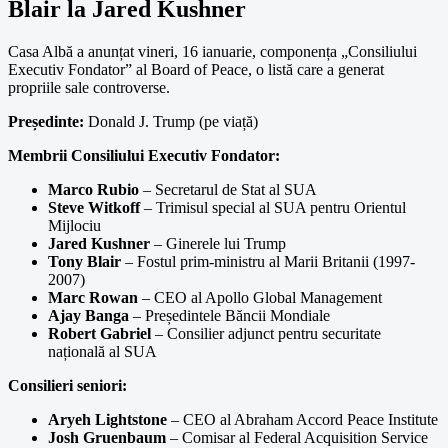
Blair la Jared Kushner
Casa Albă a anunțat vineri, 16 ianuarie, componența „Consiliului
Executiv Fondator” al Board of Peace, o listă care a generat
propriile sale controverse.
Președinte:
Donald J. Trump (pe viață)
Membrii Consiliului Executiv Fondator:
Marco Rubio
– Secretarul de Stat al SUA
Steve Witkoff
– Trimisul special al SUA pentru Orientul
Mijlociu
Jared Kushner
– Ginerele lui Trump
Tony Blair
– Fostul prim-ministru al Marii Britanii (1997-
2007)
Marc Rowan
– CEO al Apollo Global Management
Ajay Banga
– Președintele Băncii Mondiale
Robert Gabriel
– Consilier adjunct pentru securitate
națională al SUA
Consilieri seniori:
Aryeh Lightstone
– CEO al Abraham Accord Peace Institute
Josh Gruenbaum
– Comisar al Federal Acquisition Service