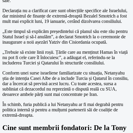
sale.”
Declarația nu a clarificat care sunt obiecțiile specifice ale Israelului,
dar ministrul de finanțe de extremă-dreaptă Bezalel Smotrich a fost
mult mai explicit luni, 19 ianuarie, cerând dizolvarea consiliului.
„Este timpul să explicăm președintelui că planul său este rău pentru
Statul Israel și să-l anulăm”, a declarat Smotrich la o ceremonie de
inaugurare a noii așezări Yatziv din Cisiordania ocupată.
„Trebuie să existe linii roșii. Țările care au menținut Hamas în viață
nu pot fi cele care îl înlocuiesc”, a adăugat el, referindu-se la
includerea Turciei și Qatarului în structurile consiliului.
Conform unei surse israeliene familiarizate cu situația, Netanyahu
știa de intenția Casei Albe de a include Turcia și Qatarul în consiliu,
dar a încercat să prevină acest lucru. Cu toate acestea, sursa a
subliniat că dezacordul nu reprezintă o dispută reală cu SUA,
deoarece ambele părți sunt mai concentrate pe Iran.
În schimb, furia publică a lui Netanyahu ar fi mai degrabă pentru
politica internă și pentru a mulțumi partenerii săi de coaliție de
extremă-dreapta.
Cine sunt membrii fondatori: De la Tony