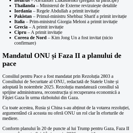
Belarus
– Alexander Lukashenko (pregătit să participe)
Thailanda
– Ministerul de Externe revizuiește detaliile
Iordania
– Regele Abdullah a primit invitație
Pakistan
– Primul-ministru Shehbaz Sharif a primit invitație
Italia
– Prim-ministrul Giorgia Meloni a primit invitație
Grecia
– A primit invitație
Cipru
– A primit invitație
Coreea de Nord
– Kim Jong Un a fost invitat (nicio
confirmare)
Mandatul ONU și Faza II a planului de
pace
Consiliul pentru Pace a fost mandatat prin Rezoluția 2803 a
Consiliului de Securitate al ONU, redactată de Statele Unite și
adoptată în noiembrie 2025. Rezoluția mandatează consiliul să
sprijine administrarea, reconstrucția și recuperarea economică a
Fâșiei Gaza în urma războiului din Gaza.
Cu toate acestea, Rusia și China s-au abținut de la votarea rezoluției,
argumentând că aceasta nu oferă ONU un rol clar în eforturile de
mediere.
Conform planului în 20 de puncte al lui Trump pentru Gaza, Faza II