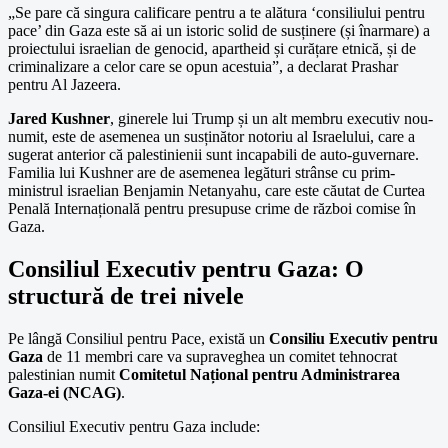
„Se pare că singura calificare pentru a te alătura ‘consiliului pentru
pace’ din Gaza este să ai un istoric solid de susținere (și înarmare) a
proiectului israelian de genocid, apartheid și curățare etnică, și de
criminalizare a celor care se opun acestuia”, a declarat Prashar
pentru Al Jazeera.
Jared Kushner
, ginerele lui Trump și un alt membru executiv nou-
numit, este de asemenea un susținător notoriu al Israelului, care a
sugerat anterior că palestinienii sunt incapabili de auto-guvernare.
Familia lui Kushner are de asemenea legături strânse cu prim-
ministrul israelian Benjamin Netanyahu, care este căutat de Curtea
Penală Internațională pentru presupuse crime de război comise în
Gaza.
Consiliul Executiv pentru Gaza: O
structură de trei nivele
Pe lângă Consiliul pentru Pace, există un
Consiliu Executiv pentru
Gaza
de 11 membri care va supraveghea un comitet tehnocrat
palestinian numit
Comitetul Național pentru Administrarea
Gaza-ei (NCAG)
.
Consiliul Executiv pentru Gaza include: