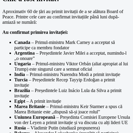
Aproximativ 60 de țări au primit invitații de a se alătura Board of
Peace. Printre cele care au confirmat invitațiile până luni după-
amiază se numără:
Au confirmat primirea invitației:
Canada
– Primul-ministru Mark Carney a acceptat să
participe ca membru fondator
Argentina
– Președintele Javier Milei a acceptat, numindu-l
„o onoare”
Ungaria
– Primul-ministru Viktor Orbán (aliat apropiat al lui
Trump) este singurul care a semnat oficial
India
– Primul-ministru Narendra Modi a primit invitație
Turcia
– Președintele Recep Tayyip Erdoğan a primit
invitație
Brazilia
– Președintele Luiz Inácio Lula da Silva a primit
invitație
Egipt
– A primit invitație
Marea Britanie
– Primul-ministru Keir Starmer a spus că
Marea Britanie este „dispusă să-și joace rolul”
Uniunea Europeană
– Președinta Comisiei Europene Ursula
von der Leyen a primit invitație și va discuta cu alți lideri UE
Rusia
– Vladimir Putin (studiază propunerea)