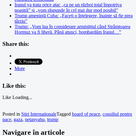
Iranul va trata orice atac „ca pe un război total împotriva
noastră” și „vom răspunde în cel mai dur mod posibil”
Trump amenință Cuba: „Faceți o înțelegere, înainte să fie prea
târziu”
Trump: „Vom lua în considerare armistițiul când Strâmtoarea
Hormuz va fi liberă. Până atunci, bombardăm Iranul…”
Share this:
More
Like this:
Like
Loading...
Posted in
Stiri Internationale
Tagged
board of peace
,
consiliul pentru
pace
,
gaza
,
netanyahu
,
trump
Navigare în articole