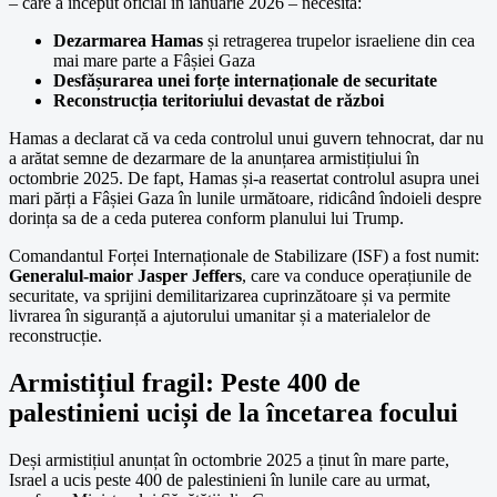
– care a început oficial în ianuarie 2026 – necesită:
Dezarmarea Hamas
și retragerea trupelor israeliene din cea
mai mare parte a Fâșiei Gaza
Desfășurarea unei forțe internaționale de securitate
Reconstrucția teritoriului devastat de război
Hamas a declarat că va ceda controlul unui guvern tehnocrat, dar nu
a arătat semne de dezarmare de la anunțarea armistițiului în
octombrie 2025. De fapt, Hamas și-a reasertat controlul asupra unei
mari părți a Fâșiei Gaza în lunile următoare, ridicând îndoieli despre
dorința sa de a ceda puterea conform planului lui Trump.
Comandantul Forței Internaționale de Stabilizare (ISF) a fost numit:
Generalul-maior Jasper Jeffers
, care va conduce operațiunile de
securitate, va sprijini demilitarizarea cuprinzătoare și va permite
livrarea în siguranță a ajutorului umanitar și a materialelor de
reconstrucție.
Armistițiul fragil: Peste 400 de
palestinieni uciși de la încetarea focului
Deși armistițiul anunțat în octombrie 2025 a ținut în mare parte,
Israel a ucis peste 400 de palestinieni în lunile care au urmat,