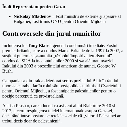
Înalt Reprezentant pentru Gaza:
Nickolay Mladenov
– Fost ministru de externe și apărare al
Bulgariei, fost trimis ONU pentru Orientul Mijlociu
Controversele din jurul numirilor
Includerea lui
Tony Blair
a generat condamnări imediate. Fostul
premier britanic, care a condus Marea Britanie de la 1997 la 2007, a
susținut puternic așa-numita „războiul împotriva terorismului”
condus de SUA la începutul anilor 2000 și s-a alăturat invaziei
Irakului din 2003 a președintelui american de atunci, George W.
Bush.
Campania sa din Irak a deteriorat serios poziția lui Blair în rândul
unor state arabe. Iar în rolul său post-politic ca trimis al Cvartetului
pentru Orientul Mijlociu, a fost antipatic palestinienilor pentru o
poziție percepută ca pro-israeliană.
Ashish Prashar, care a lucrat ca asistent al lui Blair între 2010 și
2012, a cerut respingerea tutelei internaționale asupra Gaza-ei,
declarând într-o postare pe rețelele sociale că „viitorul Palestinei ar
trebui decis doar de palestinieni”.