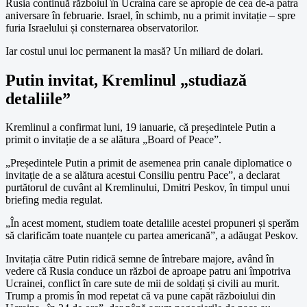
Rusia continuă războiul în Ucraina care se apropie de cea de-a patra
aniversare în februarie. Israel, în schimb, nu a primit invitație – spre
furia Israelului și consternarea observatorilor.
Iar costul unui loc permanent la masă? Un miliard de dolari.
Putin invitat, Kremlinul „studiază
detaliile”
Kremlinul a confirmat luni, 19 ianuarie, că președintele Putin a
primit o invitație de a se alătura „Board of Peace”.
„Președintele Putin a primit de asemenea prin canale diplomatice o
invitație de a se alătura acestui Consiliu pentru Pace”, a declarat
purtătorul de cuvânt al Kremlinului, Dmitri Peskov, în timpul unui
briefing media regulat.
„În acest moment, studiem toate detaliile acestei propuneri și sperăm
să clarificăm toate nuanțele cu partea americană”, a adăugat Peskov.
Invitația către Putin ridică semne de întrebare majore, având în
vedere că Rusia conduce un război de aproape patru ani împotriva
Ucrainei, conflict în care sute de mii de soldați și civili au murit.
Trump a promis în mod repetat că va pune capăt războiului din