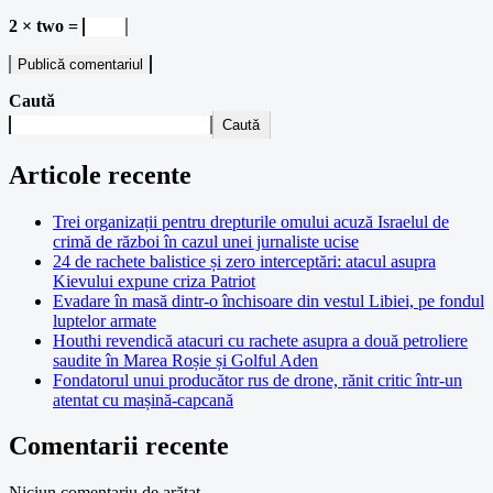
2 × two =
Caută
Caută
Articole recente
Trei organizații pentru drepturile omului acuză Israelul de
crimă de război în cazul unei jurnaliste ucise
24 de rachete balistice și zero interceptări: atacul asupra
Kievului expune criza Patriot
Evadare în masă dintr-o închisoare din vestul Libiei, pe fondul
luptelor armate
Houthi revendică atacuri cu rachete asupra a două petroliere
saudite în Marea Roșie și Golful Aden
Fondatorul unui producător rus de drone, rănit critic într-un
atentat cu mașină-capcană
Comentarii recente
Niciun comentariu de arătat.