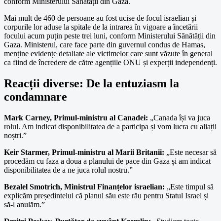
conform Ministerului Sănătății din Gaza.
Mai mult de 460 de persoane au fost ucise de focul israelian și
corpurile lor aduse la spitale de la intrarea în vigoare a încetării
focului acum puțin peste trei luni, conform Ministerului Sănătății din
Gaza. Ministerul, care face parte din guvernul condus de Hamas,
menține evidențe detaliate ale victimelor care sunt văzute în general
ca fiind de încredere de către agențiile ONU și experții independenți.
Reacții diverse: De la entuziasm la
condamnare
Mark Carney, Primul-ministru al Canadei:
„Canada își va juca
rolul. Am indicat disponibilitatea de a participa și vom lucra cu aliații
noștri.”
Keir Starmer, Primul-ministru al Marii Britanii:
„Este necesar să
procedăm cu faza a doua a planului de pace din Gaza și am indicat
disponibilitatea de a ne juca rolul nostru.”
Bezalel Smotrich, Ministrul Finanțelor israelian:
„Este timpul să
explicăm președintelui că planul său este rău pentru Statul Israel și
să-l anulăm.”