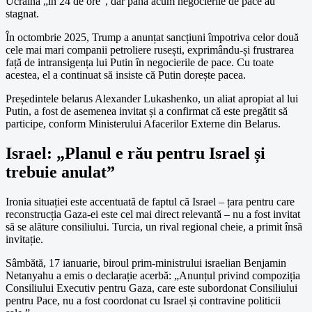
Ucraina „în 24 de ore”, dar până acum negocierile de pace au
stagnat.
În octombrie 2025, Trump a anunțat sancțiuni împotriva celor două
cele mai mari companii petroliere rusești, exprimându-și frustrarea
față de intransigența lui Putin în negocierile de pace. Cu toate
acestea, el a continuat să insiste că Putin dorește pacea.
Președintele belarus Alexander Lukashenko, un aliat apropiat al lui
Putin, a fost de asemenea invitat și a confirmat că este pregătit să
participe, conform Ministerului Afacerilor Externe din Belarus.
Israel: „Planul e rău pentru Israel și
trebuie anulat”
Ironia situației este accentuată de faptul că Israel – țara pentru care
reconstrucția Gaza-ei este cel mai direct relevantă – nu a fost invitat
să se alăture consiliului. Turcia, un rival regional cheie, a primit însă
invitație.
Sâmbătă, 17 ianuarie, biroul prim-ministrului israelian Benjamin
Netanyahu a emis o declarație acerbă: „Anunțul privind compoziția
Consiliului Executiv pentru Gaza, care este subordonat Consiliului
pentru Pace, nu a fost coordonat cu Israel și contravine politicii