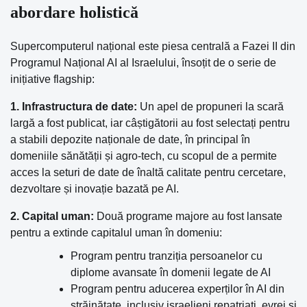
abordare holistică
Supercomputerul național este piesa centrală a Fazei II din
Programul Național AI al Israelului, însoțit de o serie de
inițiative flagship:
1. Infrastructura de date:
Un apel de propuneri la scară
largă a fost publicat, iar câștigătorii au fost selectați pentru
a stabili depozite naționale de date, în principal în
domeniile sănătății și agro-tech, cu scopul de a permite
acces la seturi de date de înaltă calitate pentru cercetare,
dezvoltare și inovație bazată pe AI.
2. Capital uman:
Două programe majore au fost lansate
pentru a extinde capitalul uman în domeniu:
Program pentru tranziția persoanelor cu
diplome avansate în domenii legate de AI
Program pentru aducerea experților în AI din
străinătate, inclusiv israelieni repatriați, evrei și