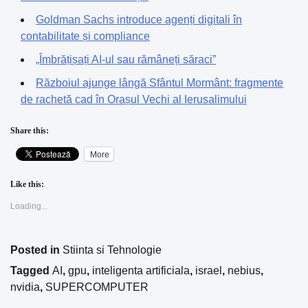
Goldman Sachs introduce agenți digitali în
contabilitate și compliance
„Îmbrățișați AI-ul sau rămâneți săraci”
Războiul ajunge lângă Sfântul Mormânt: fragmente
de rachetă cad în Orașul Vechi al Ierusalimului
Share this:
More
Like this:
Loading...
Posted in
Stiinta si Tehnologie
Tagged
AI
,
gpu
,
inteligenta artificiala
,
israel
,
nebius
,
nvidia
,
SUPERCOMPUTER