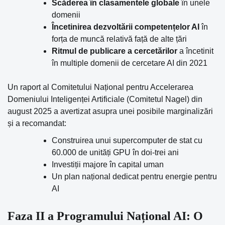
Scăderea în clasamentele globale
în unele
domenii
Încetinirea dezvoltării competențelor AI
în
forța de muncă relativă față de alte țări
Ritmul de publicare a cercetărilor
a încetinit
în multiple domenii de cercetare AI din 2021
Un raport al Comitetului Național pentru Accelerarea
Domeniului Inteligenței Artificiale (Comitetul Nagel) din
august 2025 a avertizat asupra unei posibile marginalizări
și a recomandat:
Construirea unui supercomputer de stat cu
60.000 de unități GPU în doi-trei ani
Investiții majore în capital uman
Un plan național dedicat pentru energie pentru
AI
Faza II a Programului Național AI: O