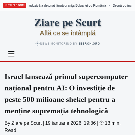
u încărcătură explozivă a detonat lângă granița Bulgariei cu România
Dronă cu încărcătu
•
ULTIMELE ȘTIRI
Skip
Ziare pe Scurt
to
content
Află ce se întâmplă
NEWS MONITORING BY
SEERON.ORG
Israel lansează primul supercomputer
național pentru AI: O investiție de
peste 500 milioane shekel pentru a
menține supremația tehnologică
By
Ziare pe Scurt
|
19 ianuarie 2026, 19:36
|
13 min.
Read