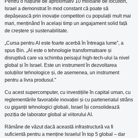
Pentru o națiune de aproximativ 10 milioane de locuitori,
Israel a demonstrat în mod constant că poate să
depășească prin inovație competitori cu populații mult mai
mari, menținând în același timp un angajament solid față
de creștere și sustenabilitate.
„Cursa pentru AI este foarte acerbă în întreaga lume”, a
spus Bin. „AI este o tehnologie transformatoare și
disruptivă care va schimba peisajul high-tech-ului la nivel
global și în Israel. Este un instrument în dezvoltarea
soluțiilor tehnologice și, de asemenea, un instrument
pentru a livra produsul.”
Cu acest supercomputer, cu investițiile în capital uman, cu
reglementările favorabile inovației și cu parteneriatul strâns
cu giganții tehnologici globali, Israel își consolidează
poziția de laborator global al viitorului AI.
Rămâne de văzut dacă această infrastructură va fi
suficientă pentru a menține Israelul în top 5 global – dar