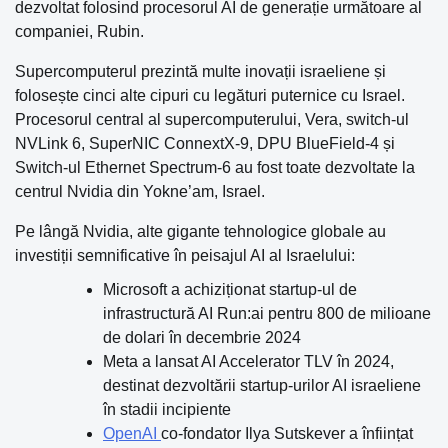
dezvoltat folosind procesorul AI de generație următoare al
companiei, Rubin.
Supercomputerul prezintă multe inovații israeliene și
folosește cinci alte cipuri cu legături puternice cu Israel.
Procesorul central al supercomputerului, Vera, switch-ul
NVLink 6, SuperNIC ConnextX-9, DPU BlueField-4 și
Switch-ul Ethernet Spectrum-6 au fost toate dezvoltate la
centrul Nvidia din Yokne’am, Israel.
Pe lângă Nvidia, alte gigante tehnologice globale au
investiții semnificative în peisajul AI al Israelului:
Microsoft a achiziționat startup-ul de
infrastructură AI Run:ai pentru 800 de milioane
de dolari în decembrie 2024
Meta a lansat AI Accelerator TLV în 2024,
destinat dezvoltării startup-urilor AI israeliene
în stadii incipiente
OpenAI
co-fondator Ilya Sutskever a înființat