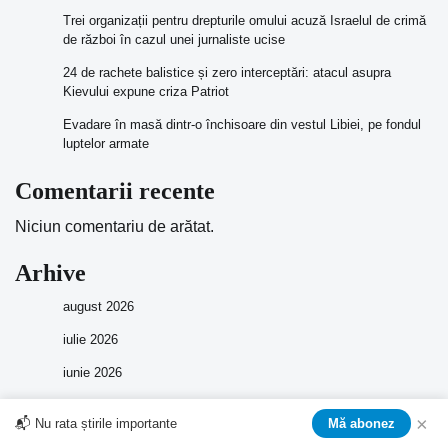
Trei organizații pentru drepturile omului acuză Israelul de crimă
de război în cazul unei jurnaliste ucise
24 de rachete balistice și zero interceptări: atacul asupra
Kievului expune criza Patriot
Evadare în masă dintr-o închisoare din vestul Libiei, pe fondul
luptelor armate
Comentarii recente
Niciun comentariu de arătat.
Arhive
august 2026
iulie 2026
iunie 2026
mai 2026
×
📬 Nu rata știrile importante
Mă abonez
aprilie 2026