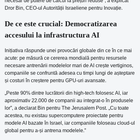
necesar de putere de calcul la prețuri reduse”, a explicat
Dror Bin, CEO-ul Autorității Israeliene pentru Inovație.
De ce este crucial: Democratizarea
accesului la infrastructura AI
Inițiativa răspunde unei provocări globale din ce în ce mai
acute: pe măsură ce cererea mondială pentru resursele
necesare antrenării modelelor mari de AI crește vertiginos,
companiile se confruntă adesea cu timpi lungi de așteptare
și costuri în creștere pentru GPU-uri avansate.
„Peste 90% dintre lucrătorii din high-tech folosesc AI, iar
aproximativ 22.000 de companii au integrat-o în produsele
lor”, a declarat Bin pentru The Jerusalem Post. „Cu toate
acestea, nu existau supercomputere proiectate pentru
modele AI bazate în Israel, iar companiile foloseau cloud-ul
global pentru a-și antrena modelele.”