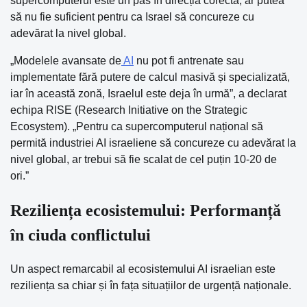
supercomputerul este un pas în direcția corectă, ar putea
să nu fie suficient pentru ca Israel să concureze cu
adevărat la nivel global.
„Modelele avansate de
AI
nu pot fi antrenate sau
implementate fără putere de calcul masivă și specializată,
iar în această zonă, Israelul este deja în urmă”, a declarat
echipa RISE (Research Initiative on the Strategic
Ecosystem). „Pentru ca supercomputerul național să
permită industriei AI israeliene să concureze cu adevărat la
nivel global, ar trebui să fie scalat de cel puțin 10-20 de
ori.”
Reziliența ecosistemului: Performanță
în ciuda conflictului
Un aspect remarcabil al ecosistemului AI israelian este
reziliența sa chiar și în fața situațiilor de urgență naționale.