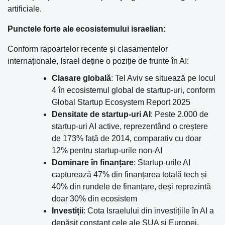
artificiale.
Punctele forte ale ecosistemului israelian:
Conform rapoartelor recente și clasamentelor
internaționale, Israel deține o poziție de frunte în AI:
Clasare globală
: Tel Aviv se situează pe locul
4 în ecosistemul global de startup-uri, conform
Global Startup Ecosystem Report 2025
Densitate de startup-uri AI
: Peste 2.000 de
startup-uri AI active, reprezentând o creștere
de 173% față de 2014, comparativ cu doar
12% pentru startup-urile non-AI
Dominare în finanțare
: Startup-urile AI
capturează 47% din finanțarea totală tech și
40% din rundele de finanțare, deși reprezintă
doar 30% din ecosistem
Investiții
: Cota Israelului din investițiile în AI a
depășit constant cele ale SUA și Europei,