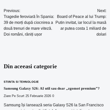
Previous:
Next:
Navigare
Tragedie feroviară în Spania:
Board of Peace al lui Trump:
în
39 de morți după ciocnirea a
Putin invitat, iar locul la masă
două trenuri de mare viteză.
ar putea costa 1 miliard de
articole
Doi români, răniți ușor
dolari
Din aceeasi categorie
STIINTA SI TEHNOLOGIE
Samsung Galaxy S26: AI util sau doar „zgomot premium”?
Ziare Pe Scurt
25 Februarie 2026
0
Samsung își lansează seria Galaxy S26 la San Francisco