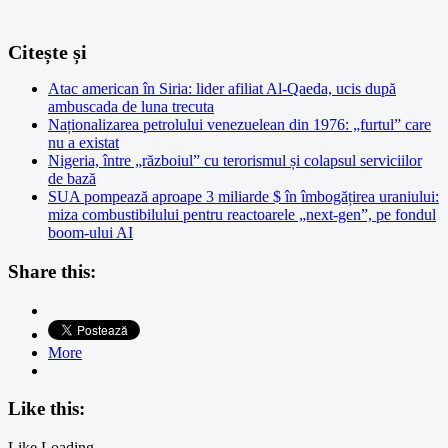
Citește și
Atac american în Siria: lider afiliat Al-Qaeda, ucis după
ambuscada de luna trecuta
Naționalizarea petrolului venezuelean din 1976: „furtul” care
nu a existat
Nigeria, între „războiul” cu terorismul și colapsul serviciilor
de bază
SUA pompează aproape 3 miliarde $ în îmbogățirea uraniului:
miza combustibilului pentru reactoarele „next-gen”, pe fondul
boom-ului AI
Share this:
More
Like this:
Like
Loading...