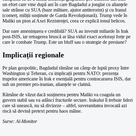
un efort care vine după ani în care Bagdadul a jonglat cu alianțele
sale strânse cu SUA (baze militare, ajutor antiterorist) și cu Iranul
(comerț, miliții susținute de Garda Revoluționară). Trump vede în
Maliki un pion al Axei Rezistenței, ceea ce explică tonul belicos.
Dar oare amenințarea e credibilă? SUA au investit miliarde în Irak
post-ISIS, iar retragerea bruscă ar lăsa vidul exact acelorași forțe pe
care le combate Trump. Este un bluff sau o strategie de presiune?
Implicații regionale
Pe plan geopolitic, Bagdadul rămâne un câmp de luptă proxy între
Washington și Teheran, cu implicații pentru NATO: prezența
trupelor americane în Irak e esențială pentru contracararea ISIS, dar
sub un premier pro-iranian, alianțele se clatină.
Rămâne de văzut dacă susținerea pentru Maliki va coagula un
guvern stabil sau va adânci fracturile sectare. Irakului îi trebuie lideri
care să unească, nu să divizeze – altfel, suveranitatea invocatã azi
riscă să devină pretext pentru haos mâine.
Surse: Al-Monitor