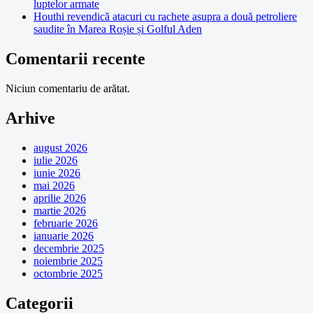
luptelor armate
Houthi revendică atacuri cu rachete asupra a două petroliere
saudite în Marea Roșie și Golful Aden
Comentarii recente
Niciun comentariu de arătat.
Arhive
august 2026
iulie 2026
iunie 2026
mai 2026
aprilie 2026
martie 2026
februarie 2026
ianuarie 2026
decembrie 2025
noiembrie 2025
octombrie 2025
Categorii