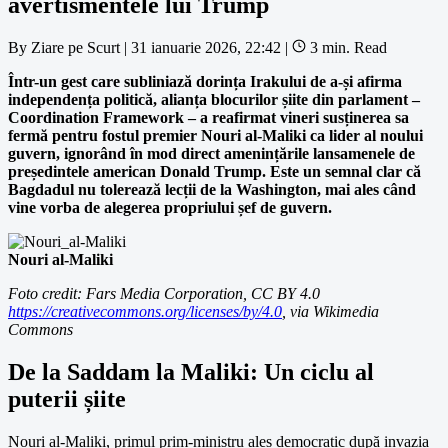
avertismentele lui Trump
By
Ziare pe Scurt
|
31 ianuarie 2026, 22:42
|
3 min. Read
Într-un gest care subliniază dorința Irakului de a-și afirma
independența politică, alianța blocurilor șiite din parlament –
Coordination Framework – a reafirmat vineri susținerea sa
fermă pentru fostul premier Nouri al-Maliki ca lider al noului
guvern, ignorând în mod direct amenințările lansamenele de
președintele american Donald Trump. Este un semnal clar că
Bagdadul nu tolerează lecții de la Washington, mai ales când
vine vorba de alegerea propriului șef de guvern.
Nouri al-Maliki
Foto credit: Fars Media Corporation, CC BY 4.0
https://creativecommons.org/licenses/by/4.0
, via Wikimedia
Commons
De la Saddam la Maliki: Un ciclu al
puterii șiite
Nouri al-Maliki, primul prim-ministru ales democratic după invazia