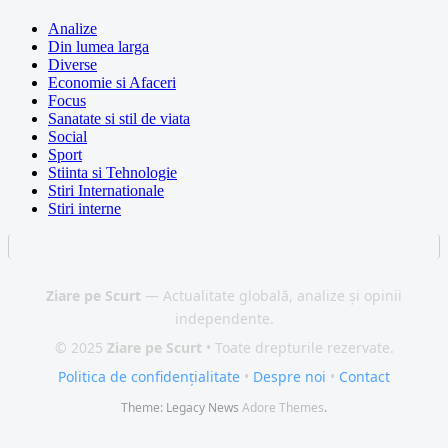
Analize
Din lumea larga
Diverse
Economie si Afaceri
Focus
Sanatate si stil de viata
Social
Sport
Stiinta si Tehnologie
Stiri Internationale
Stiri interne
Ziare pe Scurt
— Actualitate globală, analize și opinii
independente.
© 2025
Ziare pe Scurt
• Toate drepturile rezervate.
Politica de confidențialitate
•
Despre noi
•
Contact
Theme: Legacy News
Adore Themes
.