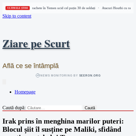
Atacuri Houthi cu rachete în Yemen ucid cel puțin 30 de soldați
Atacuri Houthi cu rachete
•
ULTIMELE ȘTIRI
Skip to content
Ziare pe Scurt
Află ce se întâmplă
NEWS MONITORING BY
SEERON.ORG
Homepage
Caută după:
Irak prins în menghina marilor puteri:
Blocul șiit îl susține pe Maliki, sfidând