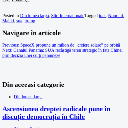
Posted in
Din lumea larga
,
Stiri Internationale
Tagged
irak
,
Nouri al-
Maliki
,
sua
,
trump
Navigare în articole
Previous:
SpaceX propune un milion de „creiere solare” pe orbită
Next:
Canalul Panama: SUA recâștigă teren strategic în fața Chinei
prin decizia unei curți panameze
Din aceeasi categorie
Din lumea larga
Ascensiunea dreptei radicale pune în
discuție democrația în Chile