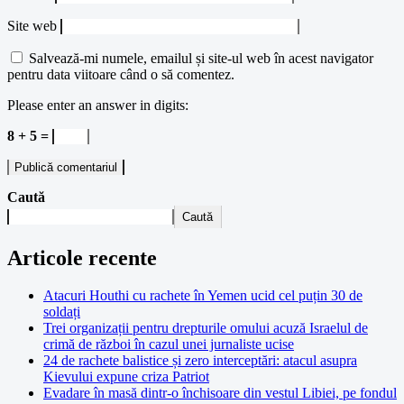
Site web
Salvează-mi numele, emailul și site-ul web în acest navigator
pentru data viitoare când o să comentez.
Please enter an answer in digits:
8 + 5 =
Caută
Caută
Articole recente
Atacuri Houthi cu rachete în Yemen ucid cel puțin 30 de
soldați
Trei organizații pentru drepturile omului acuză Israelul de
crimă de război în cazul unei jurnaliste ucise
24 de rachete balistice și zero interceptări: atacul asupra
Kievului expune criza Patriot
Evadare în masă dintr-o închisoare din vestul Libiei, pe fondul