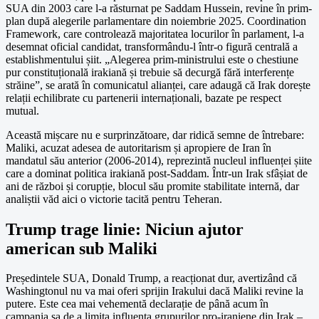
SUA din 2003 care l-a răsturnat pe Saddam Hussein, revine în prim-
plan după alegerile parlamentare din noiembrie 2025. Coordination
Framework, care controlează majoritatea locurilor în parlament, l-a
desemnat oficial candidat, transformându-l într-o figură centrală a
establishmentului șiit. „Alegerea prim-ministrului este o chestiune
pur constituțională irakiană și trebuie să decurgă fără interferențe
străine”, se arată în comunicatul alianței, care adaugă că Irak dorește
relații echilibrate cu partenerii internaționali, bazate pe respect
mutual.
Această mișcare nu e surprinzătoare, dar ridică semne de întrebare:
Maliki, acuzat adesea de autoritarism și apropiere de Iran în
mandatul său anterior (2006-2014), reprezintă nucleul influenței șiite
care a dominat politica irakiană post-Saddam. Într-un Irak sfâșiat de
ani de război și corupție, blocul său promite stabilitate internă, dar
analiștii văd aici o victorie tacită pentru Teheran.
Trump trage linie: Niciun ajutor
american sub Maliki
Președintele SUA, Donald Trump, a reacționat dur, avertizând că
Washingtonul nu va mai oferi sprijin Irakului dacă Maliki revine la
putere. Este cea mai vehementă declarație de până acum în
campania sa de a limita influența grupurilor pro-iraniene din Irak –