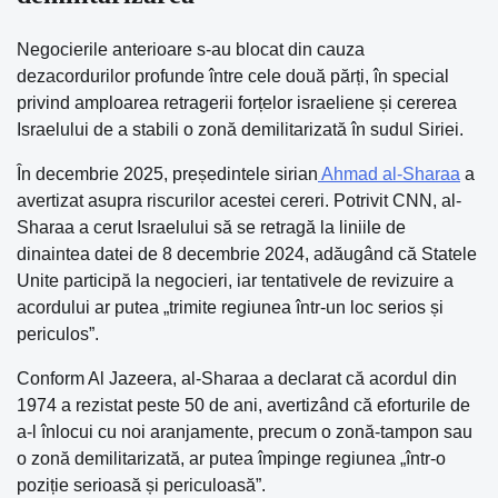
Negocierile anterioare s-au blocat din cauza
dezacordurilor profunde între cele două părți, în special
privind amploarea retragerii forțelor israeliene și cererea
Israelului de a stabili o zonă demilitarizată în sudul Siriei.
În decembrie 2025, președintele sirian
Ahmad al-Sharaa
a
avertizat asupra riscurilor acestei cereri. Potrivit CNN, al-
Sharaa a cerut Israelului să se retragă la liniile de
dinaintea datei de 8 decembrie 2024, adăugând că Statele
Unite participă la negocieri, iar tentativele de revizuire a
acordului ar putea „trimite regiunea într-un loc serios și
periculos”.
Conform Al Jazeera, al-Sharaa a declarat că acordul din
1974 a rezistat peste 50 de ani, avertizând că eforturile de
a-l înlocui cu noi aranjamente, precum o zonă-tampon sau
o zonă demilitarizată, ar putea împinge regiunea „într-o
poziție serioasă și periculoasă”.