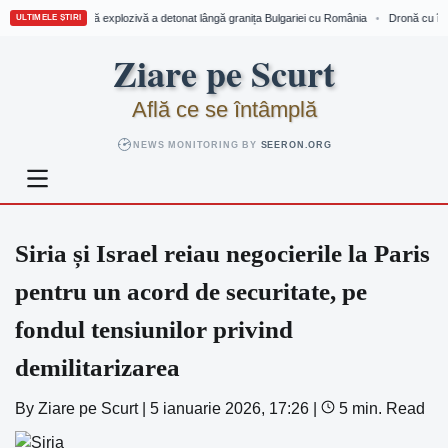
nă cu încărcătură explozivă a detonat lângă granița Bulgariei cu România
Dronă cu încăr
•
ULTIMELE ȘTIRI
Skip
Ziare pe Scurt
to
content
Află ce se întâmplă
NEWS MONITORING BY
SEERON.ORG
Siria și Israel reiau negocierile la Paris
pentru un acord de securitate, pe
fondul tensiunilor privind
demilitarizarea
By
Ziare pe Scurt
|
5 ianuarie 2026, 17:26
|
5 min. Read