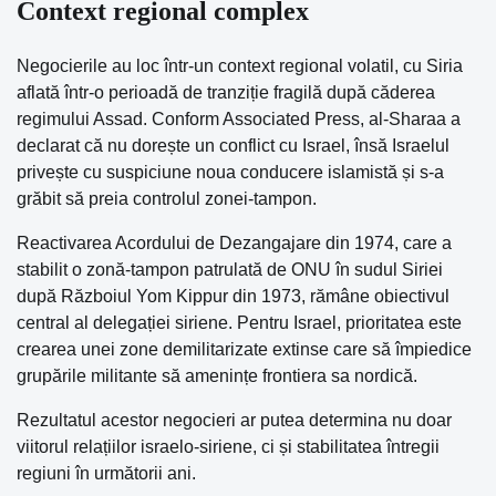
Context regional complex
Negocierile au loc într-un context regional volatil, cu Siria
aflată într-o perioadă de tranziție fragilă după căderea
regimului Assad. Conform Associated Press, al-Sharaa a
declarat că nu dorește un conflict cu Israel, însă Israelul
privește cu suspiciune noua conducere islamistă și s-a
grăbit să preia controlul zonei-tampon.
Reactivarea Acordului de Dezangajare din 1974, care a
stabilit o zonă-tampon patrulată de ONU în sudul Siriei
după Războiul Yom Kippur din 1973, rămâne obiectivul
central al delegației siriene. Pentru Israel, prioritatea este
crearea unei zone demilitarizate extinse care să împiedice
grupările militante să amenințe frontiera sa nordică.
Rezultatul acestor negocieri ar putea determina nu doar
viitorul relațiilor israelo-siriene, ci și stabilitatea întregii
regiuni în următorii ani.