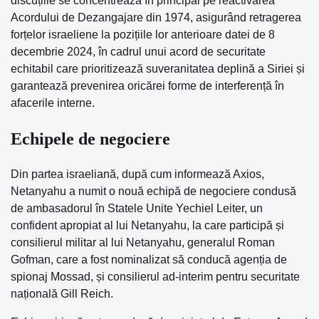
discuțiile se concentrează în principal pe reactivarea
Acordului de Dezangajare din 1974, asigurând retragerea
forțelor israeliene la pozițiile lor anterioare datei de 8
decembrie 2024, în cadrul unui acord de securitate
echitabil care prioritizează suveranitatea deplină a Siriei și
garantează prevenirea oricărei forme de interferență în
afacerile interne.
Echipele de negociere
Din partea israeliană, după cum informează Axios,
Netanyahu a numit o nouă echipă de negociere condusă
de ambasadorul în Statele Unite Yechiel Leiter, un
confident apropiat al lui Netanyahu, la care participă și
consilierul militar al lui Netanyahu, generalul Roman
Gofman, care a fost nominalizat să conducă agenția de
spionaj Mossad, și consilierul ad-interim pentru securitate
națională Gill Reich.