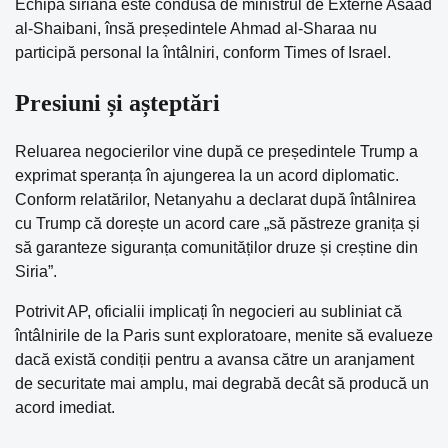
Echipa siriană este condusă de ministrul de Externe Asaad
al-Shaibani, însă președintele Ahmad al-Sharaa nu
participă personal la întâlniri, conform Times of Israel.
Presiuni și așteptări
Reluarea negocierilor vine după ce președintele Trump a
exprimat speranța în ajungerea la un acord diplomatic.
Conform relatărilor, Netanyahu a declarat după întâlnirea
cu Trump că dorește un acord care „să păstreze granița și
să garanteze siguranța comunităților druze și creștine din
Siria”.
Potrivit AP, oficialii implicați în negocieri au subliniat că
întâlnirile de la Paris sunt exploratoare, menite să evalueze
dacă există condiții pentru a avansa către un aranjament
de securitate mai amplu, mai degrabă decât să producă un
acord imediat.