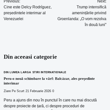
Previous:
Next:
Navigare
Cine este Delcy Rodríguez,
Trump intensifică
în
președintele interimar al
amenințările privind
Venezuelei
Groenlanda: „O vom rezolva
articole
în două luni”
Din aceeasi categorie
DIN LUMEA LARGA
STIRI INTERNATIONALE
Peru-o nouă schimbare la vârf: Balcázar, ales președinte
interimar
Ziare Pe Scurt
21 Februarie 2026
0
Peru a ajuns din nou în punctul în care nu mai discută
despre proiecte de țară, ci despre proceduri de