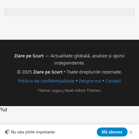
Ziare pe Scurt
— Actualitate globală, analize și opinii
independente.
© 2025
Ziare pe Scurt
• Toate drepturile rezervate.
Politica de confidențialitate
•
Despre noi
•
Contact
Theme: Legacy News
Adore Themes
.
%d
×
📬 Nu rata știrile importante
Mă abonez