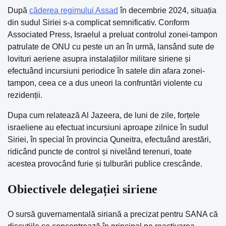
După
căderea regimului Assad
în decembrie 2024, situația
din sudul Siriei s-a complicat semnificativ. Conform
Associated Press, Israelul a preluat controlul zonei-tampon
patrulate de ONU cu peste un an în urmă, lansând sute de
lovituri aeriene asupra instalațiilor militare siriene și
efectuând incursiuni periodice în satele din afara zonei-
tampon, ceea ce a dus uneori la confruntări violente cu
rezidenții.
Dupa cum relatează Al Jazeera, de luni de zile, forțele
israeliene au efectuat incursiuni aproape zilnice în sudul
Siriei, în special în provincia Quneitra, efectuând arestări,
ridicând puncte de control și nivelând terenuri, toate
acestea provocând furie și tulburări publice crescânde.
Obiectivele delegației siriene
O sursă guvernamentală siriană a precizat pentru SANA că