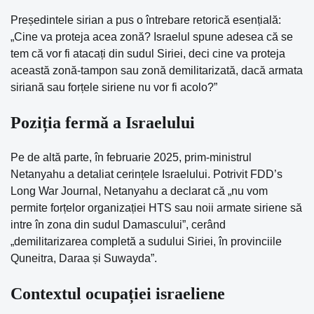
Președintele sirian a pus o întrebare retorică esențială:
„Cine va proteja acea zonă? Israelul spune adesea că se
tem că vor fi atacați din sudul Siriei, deci cine va proteja
această zonă-tampon sau zonă demilitarizată, dacă armata
siriană sau forțele siriene nu vor fi acolo?”
Poziția fermă a Israelului
Pe de altă parte, în februarie 2025, prim-ministrul
Netanyahu a detaliat cerințele Israelului. Potrivit FDD’s
Long War Journal, Netanyahu a declarat că „nu vom
permite forțelor organizației HTS sau noii armate siriene să
intre în zona din sudul Damascului”, cerând
„demilitarizarea completă a sudului Siriei, în provinciile
Quneitra, Daraa și Suwayda”.
Contextul ocupației israeliene