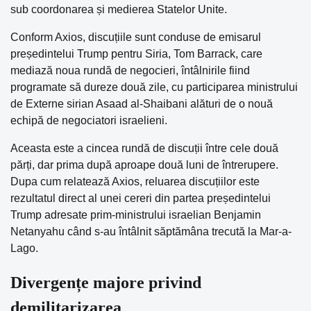
sub coordonarea și medierea Statelor Unite.
Conform Axios, discuțiile sunt conduse de emisarul
președintelui Trump pentru Siria, Tom Barrack, care
mediază noua rundă de negocieri, întâlnirile fiind
programate să dureze două zile, cu participarea ministrului
de Externe sirian Asaad al-Shaibani alături de o nouă
echipă de negociatori israelieni.
Aceasta este a cincea rundă de discuții între cele două
părți, dar prima după aproape două luni de întrerupere.
Dupa cum relatează Axios, reluarea discuțiilor este
rezultatul direct al unei cereri din partea președintelui
Trump adresate prim-ministrului israelian Benjamin
Netanyahu când s-au întâlnit săptămâna trecută la Mar-a-
Lago.
Divergențe majore privind
demilitarizarea