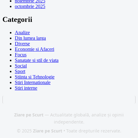
noiembrie 2025
octombrie 2025
Categorii
Analize
Din lumea larga
Diverse
Economie si Afaceri
Focus
Sanatate si stil de viata
Social
Sport
Stiinta si Tehnologie
Stiri Internationale
Stiri interne
Ziare pe Scurt
— Actualitate globală, analize și opinii
independente.
© 2025
Ziare pe Scurt
• Toate drepturile rezervate.