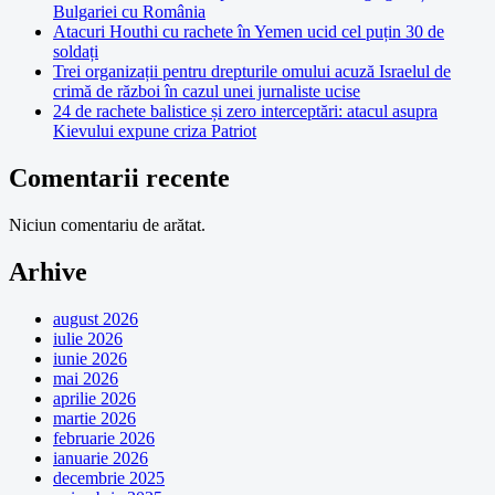
Bulgariei cu România
Atacuri Houthi cu rachete în Yemen ucid cel puțin 30 de
soldați
Trei organizații pentru drepturile omului acuză Israelul de
crimă de război în cazul unei jurnaliste ucise
24 de rachete balistice și zero interceptări: atacul asupra
Kievului expune criza Patriot
Comentarii recente
Niciun comentariu de arătat.
Arhive
august 2026
iulie 2026
iunie 2026
mai 2026
aprilie 2026
martie 2026
februarie 2026
ianuarie 2026
decembrie 2025