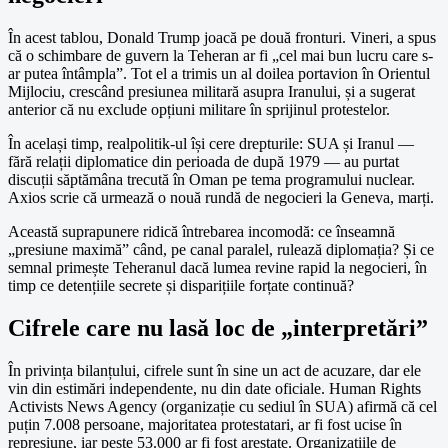
În acest tablou, Donald Trump joacă pe două fronturi. Vineri, a spus
că o schimbare de guvern la Teheran ar fi „cel mai bun lucru care s-
ar putea întâmpla”. Tot el a trimis un al doilea portavion în Orientul
Mijlociu, crescând presiunea militară asupra Iranului, și a sugerat
anterior că nu exclude opțiuni militare în sprijinul protestelor.
În același timp, realpolitik-ul își cere drepturile: SUA și Iranul —
fără relații diplomatice din perioada de după 1979 — au purtat
discuții săptămâna trecută în Oman pe tema programului nuclear.
Axios scrie că urmează o nouă rundă de negocieri la Geneva, marți.
Această suprapunere ridică întrebarea incomodă: ce înseamnă
„presiune maximă” când, pe canal paralel, rulează diplomația? Și ce
semnal primește Teheranul dacă lumea revine rapid la negocieri, în
timp ce detențiile secrete și disparițiile forțate continuă?
Cifrele care nu lasă loc de „interpretări”
În privința bilanțului, cifrele sunt în sine un act de acuzare, dar ele
vin din estimări independente, nu din date oficiale. Human Rights
Activists News Agency (organizație cu sediul în SUA) afirmă că cel
puțin 7.008 persoane, majoritatea protestatari, ar fi fost ucise în
represiune, iar peste 53.000 ar fi fost arestate. Organizațiile de