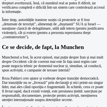
drepturi avertizează, însă, că numărul real ar putea fi diferit, iar
verificarea completă e dificilă într-un sistem care controlează accesul
la informație.
Între timp, autoritățile iraniene susțin că protestele ar fi fost
„deturnate de teroriști”, alimentați de „dușmanii” SUA și Israel —
narațiune clasică de delegitimare, utilă atât intern (pentru justificarea
violenței), cât și extern (pentru a prezenta represiunea drept
„contraterorism”).
Ce se decide, de fapt, la Munchen
Munchenul a fost, în acest episod, mai puțin despre Iran și mai mult
despre Occident: cât de coerent mai este în fața unui regim care
poate negocia tehnic pe domeniul nuclear și, simultan, să conducă,
spun activiștii, o campanie de teroare internă?
Reza Pahlavi cere ajutor și vorbește despre tranziție democratică.
Dar tranzițiile nu se „livrează” prin declarații și nici printr-un singur
lider, mai ales când opoziția e fragmentată. În schimb, ceea ce poate
fi livrat rapid, dacă există voință, este presiunea țintită: sancțiuni pe
responsabili, documentare, protecție pentru activiști, menținerea
atenției internaționale asupra detențiilor secrete.