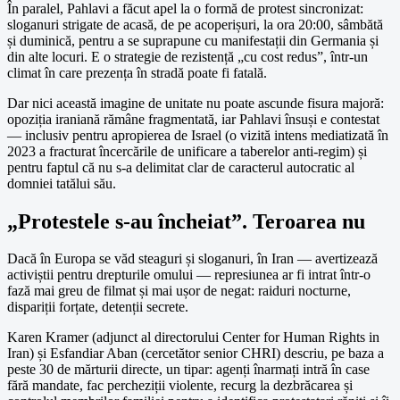
În paralel, Pahlavi a făcut apel la o formă de protest sincronizat:
sloganuri strigate de acasă, de pe acoperișuri, la ora 20:00, sâmbătă
și duminică, pentru a se suprapune cu manifestații din Germania și
din alte locuri. E o strategie de rezistență „cu cost redus”, într-un
climat în care prezența în stradă poate fi fatală.
Dar nici această imagine de unitate nu poate ascunde fisura majoră:
opoziția iraniană rămâne fragmentată, iar Pahlavi însuși e contestat
— inclusiv pentru apropierea de Israel (o vizită intens mediatizată în
2023 a fracturat încercările de unificare a taberelor anti-regim) și
pentru faptul că nu s-a delimitat clar de caracterul autocratic al
domniei tatălui său.
„Protestele s-au încheiat”. Teroarea nu
Dacă în Europa se văd steaguri și sloganuri, în Iran — avertizează
activiștii pentru drepturile omului — represiunea ar fi intrat într-o
fază mai greu de filmat și mai ușor de negat: raiduri nocturne,
dispariții forțate, detenții secrete.
Karen Kramer (adjunct al directorului Center for Human Rights in
Iran) și Esfandiar Aban (cercetător senior CHRI) descriu, pe baza a
peste 30 de mărturii directe, un tipar: agenți înarmați intră în case
fără mandate, fac percheziții violente, recurg la dezbrăcarea și