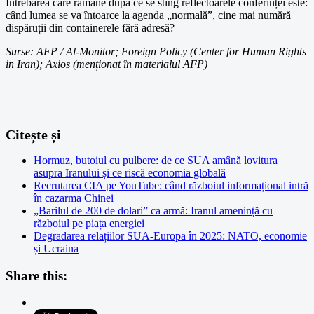
Întrebarea care rămâne după ce se sting reflectoarele conferinței este:
când lumea se va întoarce la agenda „normală”, cine mai numără
dispăruții din containerele fără adresă?
Surse: AFP / Al-Monitor; Foreign Policy (Center for Human Rights
in Iran); Axios (menționat în materialul AFP)
Citește și
Hormuz, butoiul cu pulbere: de ce SUA amână lovitura
asupra Iranului și ce riscă economia globală
Recrutarea CIA pe YouTube: când războiul informațional intră
în cazarma Chinei
„Barilul de 200 de dolari” ca armă: Iranul amenință cu
războiul pe piața energiei
Degradarea relațiilor SUA-Europa în 2025: NATO, economie
și Ucraina
Share this: