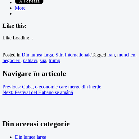
More
Like this:
Like
Loading...
Posted in
Din lumea larga
,
Stiri Internationale
Tagged
iran
,
munchen
,
negocieri
,
pahlavi
,
sua
,
trump
Navigare în articole
Previous:
Cuba, o economie care merge din inerție
Next:
Festival del Habano se amână
Din aceeasi categorie
Din lumea larga