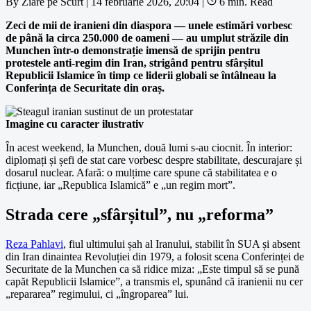
By
Ziare pe Scurt
|
14 februarie 2026, 20:04
|
6 min. Read
Zeci de mii de iranieni din diaspora — unele estimări vorbesc
de până la circa 250.000 de oameni — au umplut străzile din
Munchen într-o demonstrație imensă de sprijin pentru
protestele anti-regim din Iran, strigând pentru sfârșitul
Republicii Islamice în timp ce liderii globali se întâlneau la
Conferința de Securitate din oraș.
Imagine cu caracter ilustrativ
În acest weekend, la Munchen, două lumi s-au ciocnit. În interior:
diplomați și șefi de stat care vorbesc despre stabilitate, descurajare și
dosarul nuclear. Afară: o mulțime care spune că stabilitatea e o
ficțiune, iar „Republica Islamică” e „un regim mort”.
Strada cere „sfârșitul”, nu „reforma”
Reza Pahlavi
, fiul ultimului șah al Iranului, stabilit în SUA și absent
din Iran dinaintea Revoluției din 1979, a folosit scena Conferinței de
Securitate de la Munchen ca să ridice miza: „Este timpul să se pună
capăt Republicii Islamice”, a transmis el, spunând că iranienii nu cer
„repararea” regimului, ci „îngroparea” lui.