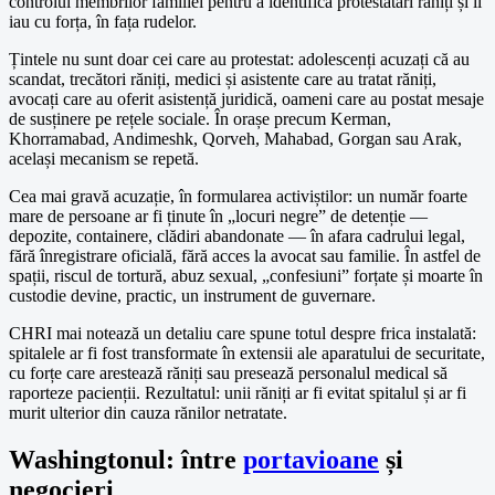
controlul membrilor familiei pentru a identifica protestatari răniți și îi
iau cu forța, în fața rudelor.
Țintele nu sunt doar cei care au protestat: adolescenți acuzați că au
scandat, trecători răniți, medici și asistente care au tratat răniți,
avocați care au oferit asistență juridică, oameni care au postat mesaje
de susținere pe rețele sociale. În orașe precum Kerman,
Khorramabad, Andimeshk, Qorveh, Mahabad, Gorgan sau Arak,
același mecanism se repetă.
Cea mai gravă acuzație, în formularea activiștilor: un număr foarte
mare de persoane ar fi ținute în „locuri negre” de detenție —
depozite, containere, clădiri abandonate — în afara cadrului legal,
fără înregistrare oficială, fără acces la avocat sau familie. În astfel de
spații, riscul de tortură, abuz sexual, „confesiuni” forțate și moarte în
custodie devine, practic, un instrument de guvernare.
CHRI mai notează un detaliu care spune totul despre frica instalată:
spitalele ar fi fost transformate în extensii ale aparatului de securitate,
cu forțe care arestează răniți sau presează personalul medical să
raporteze pacienții. Rezultatul: unii răniți ar fi evitat spitalul și ar fi
murit ulterior din cauza rănilor netratate.
Washingtonul: între
portavioane
și
negocieri