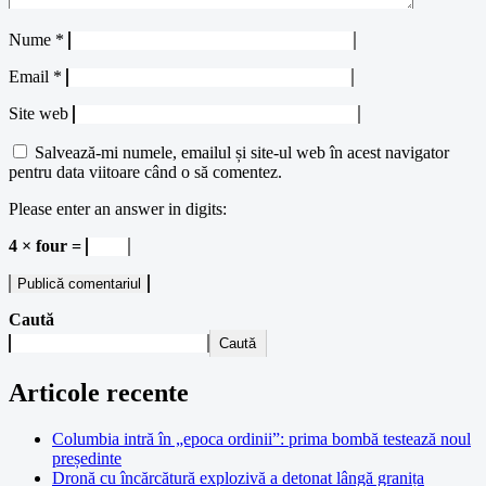
Nume
*
Email
*
Site web
Salvează-mi numele, emailul și site-ul web în acest navigator
pentru data viitoare când o să comentez.
Please enter an answer in digits:
4 × four =
Caută
Caută
Articole recente
Columbia intră în „epoca ordinii”: prima bombă testează noul
președinte
Dronă cu încărcătură explozivă a detonat lângă granița