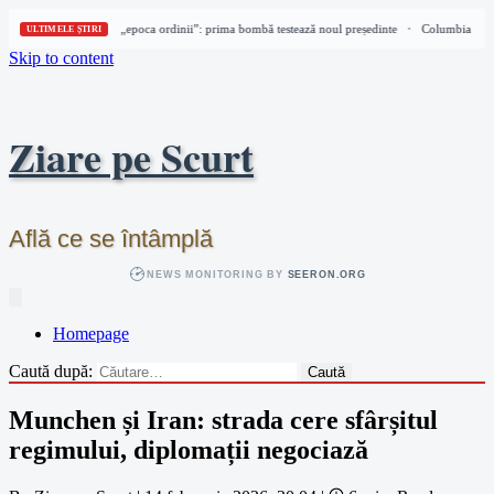
Columbia intră în „epoca ordinii”: prima bombă testează noul președinte
Columbia intră 
•
ULTIMELE ȘTIRI
Skip to content
Ziare pe Scurt
Află ce se întâmplă
NEWS MONITORING BY
SEERON.ORG
Homepage
Caută după:
Munchen și Iran: strada cere sfârșitul
regimului, diplomații negociază