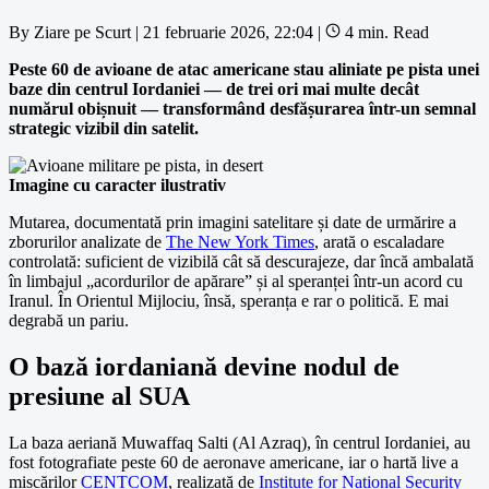
By
Ziare pe Scurt
|
21 februarie 2026, 22:04
|
4 min. Read
Peste 60 de avioane de atac americane stau aliniate pe pista unei
baze din centrul Iordaniei — de trei ori mai multe decât
numărul obișnuit — transformând desfășurarea într-un semnal
strategic vizibil din satelit.
Imagine cu caracter ilustrativ
Mutarea, documentată prin imagini satelitare și date de urmărire a
zborurilor analizate de
The New York Times
, arată o escaladare
controlată: suficient de vizibilă cât să descurajeze, dar încă ambalată
în limbajul „acordurilor de apărare” și al speranței într-un acord cu
Iranul. În Orientul Mijlociu, însă, speranța e rar o politică. E mai
degrabă un pariu.
O bază iordaniană devine nodul de
presiune al SUA
La baza aeriană Muwaffaq Salti (Al Azraq), în centrul Iordaniei, au
fost fotografiate peste 60 de aeronave americane, iar o hartă live a
mișcărilor
CENTCOM
, realizată de
Institute for National Security