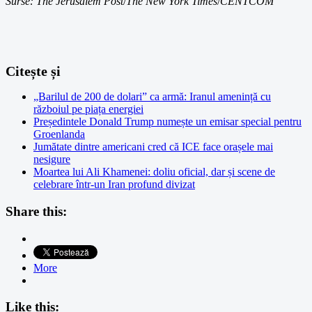
Surse: The Jerusalem Post
/
The New York Times
/
CENTCOM
Citește și
„Barilul de 200 de dolari” ca armă: Iranul amenință cu
războiul pe piața energiei
Președintele Donald Trump numește un emisar special pentru
Groenlanda
Jumătate dintre americani cred că ICE face orașele mai
nesigure
Moartea lui Ali Khamenei: doliu oficial, dar și scene de
celebrare într-un Iran profund divizat
Share this:
More
Like this: