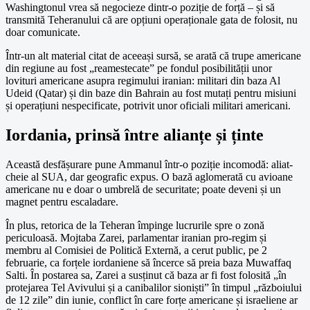
Washingtonul vrea să negocieze dintr-o poziție de forță – și să
transmită Teheranului că are opțiuni operaționale gata de folosit, nu
doar comunicate.
Într-un alt material citat de aceeași sursă, se arată că trupe americane
din regiune au fost „reamestecate” pe fondul posibilității unor
lovituri americane asupra regimului iranian: militari din baza Al
Udeid (Qatar) și din baze din Bahrain au fost mutați pentru misiuni
și operațiuni nespecificate, potrivit unor oficiali militari americani.
Iordania, prinsă între alianțe și ținte
Această desfășurare pune Ammanul într-o poziție incomodă: aliat-
cheie al SUA, dar geografic expus. O bază aglomerată cu avioane
americane nu e doar o umbrelă de securitate; poate deveni și un
magnet pentru escaladare.
În plus, retorica de la Teheran împinge lucrurile spre o zonă
periculoasă. Mojtaba Zarei, parlamentar iranian pro-regim și
membru al Comisiei de Politică Externă, a cerut public, pe 2
februarie, ca forțele iordaniene să încerce să preia baza Muwaffaq
Salti. În postarea sa, Zarei a susținut că baza ar fi fost folosită „în
protejarea Tel Avivului și a canibalilor sioniști” în timpul „războiului
de 12 zile” din iunie, conflict în care forțe americane și israeliene ar