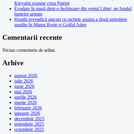
Kievului expune criza Patriot
Evadare în masă dintr-o închisoare din vestul Libiei, pe fondul
luptelor armate
Houthi revendică atacuri cu rachete asupra a două petroliere
saudite în Marea Roșie și Golful Aden
Comentarii recente
Niciun comentariu de arătat.
Arhive
august 2026
iulie 2026
iunie 2026
mai 2026
aprilie 2026
martie 2026
februarie 2026
ianuarie 2026
decembrie 2025
noiembrie 2025
octombrie 2025