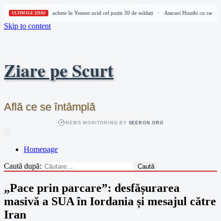
Atacuri Houthi cu rachete în Yemen ucid cel puțin 30 de soldați
Atacuri Houthi cu rachete 
•
ULTIMELE ȘTIRI
Skip to content
Ziare pe Scurt
Află ce se întâmplă
NEWS MONITORING BY
SEERON.ORG
Homepage
Caută după:
„Pace prin parcare”: desfășurarea
masivă a SUA în Iordania și mesajul către
Iran