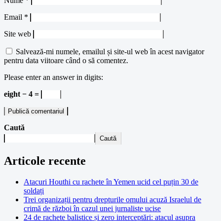
Nume
*
Email
*
Site web
Salvează-mi numele, emailul și site-ul web în acest navigator
pentru data viitoare când o să comentez.
Please enter an answer in digits:
eight − 4 =
Caută
Caută
Articole recente
Atacuri Houthi cu rachete în Yemen ucid cel puțin 30 de
soldați
Trei organizații pentru drepturile omului acuză Israelul de
crimă de război în cazul unei jurnaliste ucise
24 de rachete balistice și zero interceptări: atacul asupra