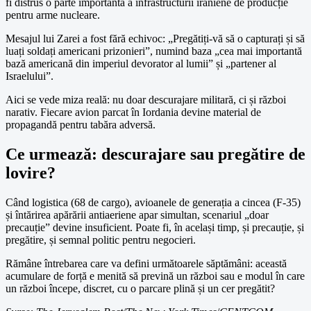
fi distrus o parte importantă a infrastructurii iraniene de producție
pentru arme nucleare.
Mesajul lui Zarei a fost fără echivoc: „Pregătiți-vă să o capturați și să
luați soldați americani prizonieri”, numind baza „cea mai importantă
bază americană din imperiul devorator al lumii” și „partener al
Israelului”.
Aici se vede miza reală: nu doar descurajare militară, ci și război
narativ. Fiecare avion parcat în Iordania devine material de
propagandă pentru tabăra adversă.
Ce urmează: descurajare sau pregătire de
lovire?
Când logistica (68 de cargo), avioanele de generația a cincea (F-35)
și întărirea apărării antiaeriene apar simultan, scenariul „doar
precauție” devine insuficient. Poate fi, în același timp, și precauție, și
pregătire, și semnal politic pentru negocieri.
Rămâne întrebarea care va defini următoarele săptămâni: această
acumulare de forță e menită să prevină un război sau e modul în care
un război începe, discret, cu o parcare plină și un cer pregătit?