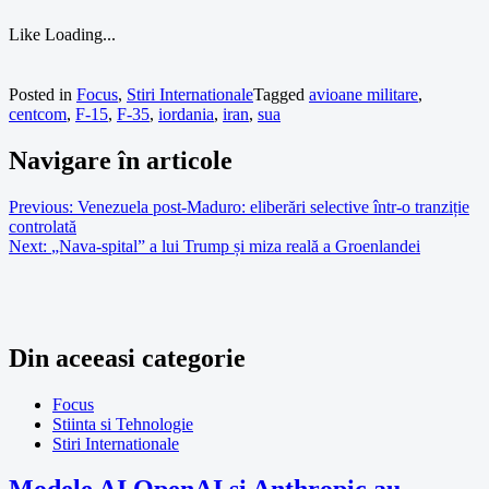
Like
Loading...
Posted in
Focus
,
Stiri Internationale
Tagged
avioane militare
,
centcom
,
F-15
,
F-35
,
iordania
,
iran
,
sua
Navigare în articole
Previous:
Venezuela post-Maduro: eliberări selective într-o tranziție
controlată
Next:
„Nava-spital” a lui Trump și miza reală a Groenlandei
Din aceeasi categorie
Focus
Stiinta si Tehnologie
Stiri Internationale