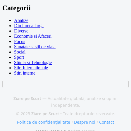
Categorii
Analize
Din lumea larga
Diverse
Economie si Afaceri
Focus
Sanatate si stil de viata
Social
Sport
Stiinta si Tehnologie
Stiri Internationale
Stiri interne
Ziare pe Scurt
— Actualitate globală, analize și opinii
independente.
© 2025
Ziare pe Scurt
• Toate drepturile rezervate.
Politica de confidențialitate
•
Despre noi
•
Contact