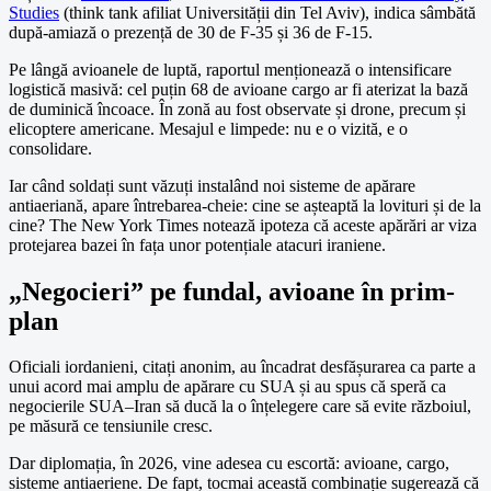
Studies
(think tank afiliat Universității din Tel Aviv), indica sâmbătă
după-amiază o prezență de 30 de F-35 și 36 de F-15.
Pe lângă avioanele de luptă, raportul menționează o intensificare
logistică masivă: cel puțin 68 de avioane cargo ar fi aterizat la bază
de duminică încoace. În zonă au fost observate și drone, precum și
elicoptere americane. Mesajul e limpede: nu e o vizită, e o
consolidare.
Iar când soldați sunt văzuți instalând noi sisteme de apărare
antiaeriană, apare întrebarea-cheie: cine se așteaptă la lovituri și de la
cine? The New York Times notează ipoteza că aceste apărări ar viza
protejarea bazei în fața unor potențiale atacuri iraniene.
„Negocieri” pe fundal, avioane în prim-
plan
Oficiali iordanieni, citați anonim, au încadrat desfășurarea ca parte a
unui acord mai amplu de apărare cu SUA și au spus că speră ca
negocierile SUA–Iran să ducă la o înțelegere care să evite războiul,
pe măsură ce tensiunile cresc.
Dar diplomația, în 2026, vine adesea cu escortă: avioane, cargo,
sisteme antiaeriene. De fapt, tocmai această combinație sugerează că