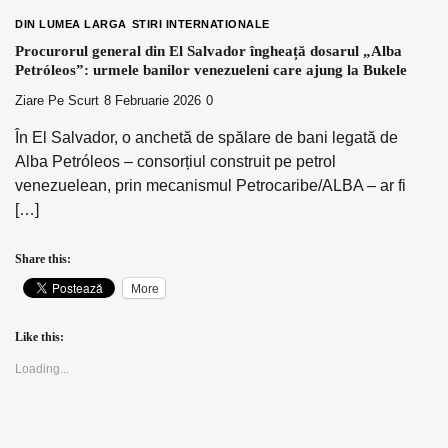
DIN LUMEA LARGA
STIRI INTERNATIONALE
Procurorul general din El Salvador îngheață dosarul „Alba
Petróleos”: urmele banilor venezueleni care ajung la Bukele
Ziare Pe Scurt
8 Februarie 2026
0
În El Salvador, o anchetă de spălare de bani legată de
Alba Petróleos – consorțiul construit pe petrol
venezuelean, prin mecanismul Petrocaribe/ALBA – ar fi
[…]
Share this:
More
Like this:
Loading...