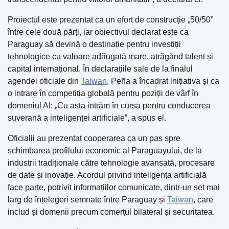
Proiectul este prezentat ca un efort de construcție „50/50”
între cele două părți, iar obiectivul declarat este ca
Paraguay să devină o destinație pentru investiții
tehnologice cu valoare adăugată mare, atrăgând talent și
capital internațional. În declarațiile sale de la finalul
agendei oficiale din
Taiwan
, Peña a încadrat inițiativa și ca
o intrare în competiția globală pentru poziții de vârf în
domeniul AI: „Cu asta intrăm în cursa pentru conducerea
suverană a inteligenței artificiale”, a spus el.
Oficialii au prezentat cooperarea ca un pas spre
schimbarea profilului economic al Paraguayului, de la
industrii tradiționale către tehnologie avansată, procesare
de date și inovație. Acordul privind inteligența artificială
face parte, potrivit informațiilor comunicate, dintr-un set mai
larg de înțelegeri semnate între Paraguay și
Taiwan
, care
includ și domenii precum comerțul bilateral și securitatea.