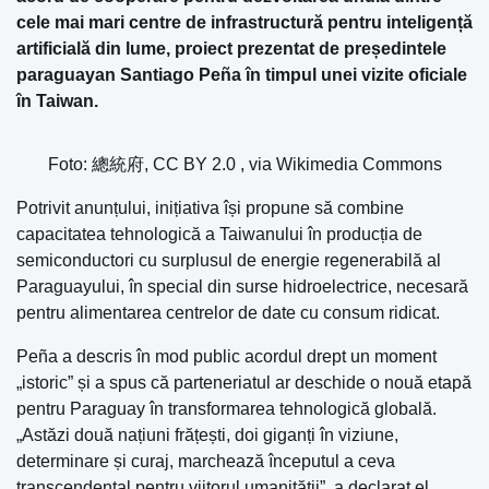
cele mai mari centre de infrastructură pentru inteligență
artificială din lume, proiect prezentat de președintele
paraguayan Santiago Peña în timpul unei vizite oficiale
în Taiwan.
Foto: 總統府, CC BY 2.0
, via Wikimedia Commons
Potrivit anunțului, inițiativa își propune să combine
capacitatea tehnologică a Taiwanului în producția de
semiconductori cu surplusul de energie regenerabilă al
Paraguayului, în special din surse hidroelectrice, necesară
pentru alimentarea centrelor de date cu consum ridicat.
Peña a descris în mod public acordul drept un moment
„istoric” și a spus că parteneriatul ar deschide o nouă etapă
pentru Paraguay în transformarea tehnologică globală.
„Astăzi două națiuni frățești, doi giganți în viziune,
determinare și curaj, marchează începutul a ceva
transcendental pentru viitorul umanității”, a declarat el.