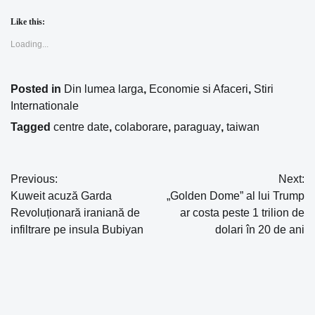
Like this:
Loading...
Posted in
Din lumea larga
,
Economie si Afaceri
,
Stiri
Internationale
Tagged
centre date
,
colaborare
,
paraguay
,
taiwan
Previous:
Next:
Navigare
Kuweit acuză Garda
„Golden Dome” al lui Trump
în
Revoluționară iraniană de
ar costa peste 1 trilion de
infiltrare pe insula Bubiyan
dolari în 20 de ani
articole