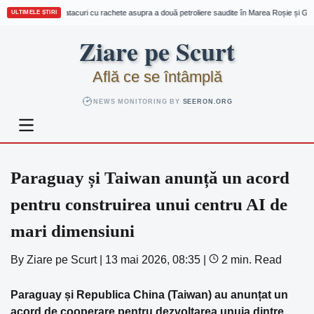
Houthi revendică atacuri cu rachete asupra a două petroliere saudite în Marea Roșie și Golf
ULTIMELE ȘTIRI
Skip
Ziare pe Scurt
to
content
Află ce se întâmplă
NEWS MONITORING BY
SEERON.ORG
Paraguay și Taiwan anunță un acord
pentru construirea unui centru AI de
mari dimensiuni
By
Ziare pe Scurt
|
13 mai 2026, 08:35
|
2 min. Read
Paraguay și Republica China (Taiwan) au anunțat un
acord de cooperare pentru dezvoltarea unuia dintre