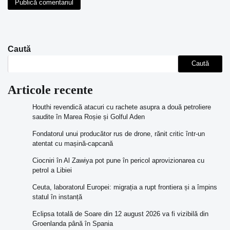
Caută
Caută
Articole recente
Houthi revendică atacuri cu rachete asupra a două petroliere
saudite în Marea Roșie și Golful Aden
Fondatorul unui producător rus de drone, rănit critic într-un
atentat cu mașină-capcană
Ciocniri în Al Zawiya pot pune în pericol aprovizionarea cu
petrol a Libiei
Ceuta, laboratorul Europei: migrația a rupt frontiera și a împins
statul în instanță
Eclipsa totală de Soare din 12 august 2026 va fi vizibilă din
Groenlanda până în Spania