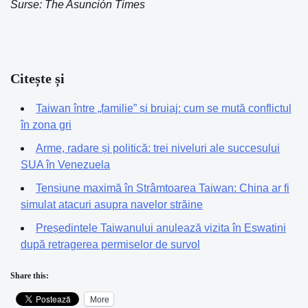
Surse: The Asunción Times
Citește și
Taiwan între „familie” și bruiaj: cum se mută conflictul
în zona gri
Arme, radare și politică: trei niveluri ale succesului
SUA în Venezuela
Tensiune maximă în Strâmtoarea Taiwan: China ar fi
simulat atacuri asupra navelor străine
Președintele Taiwanului anulează vizita în Eswatini
după retragerea permiselor de survol
Share this:
More