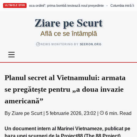
umbia intră în „epoca ordinii”: prima bombă testează noul președinte
Columbia intră în „e
•
ULTIMELE ȘTIRI
Skip
Ziare pe Scurt
to
content
Află ce se întâmplă
NEWS MONITORING BY
SEERON.ORG
Planul secret al Vietnamului: armata
se pregătește pentru „a doua invazie
americană”
By
Ziare pe Scurt
|
5 februarie 2026, 23:02
|
6 min. Read
Un document intern al Marinei Vietnameze, publicat pe
baza unei scurgeri de la Project88 (The 88 Project),