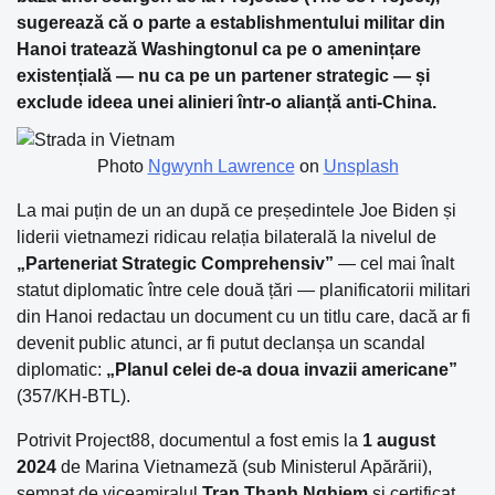
sugerează că o parte a establishmentului militar din
Hanoi tratează Washingtonul ca pe o amenințare
existențială — nu ca pe un partener strategic — și
exclude ideea unei alinieri într-o alianță anti-China.
Photo
Ngwynh Lawrence
on
Unsplash
La mai puțin de un an după ce președintele Joe Biden și
liderii vietnamezi ridicau relația bilaterală la nivelul de
„Parteneriat Strategic Comprehensiv”
— cel mai înalt
statut diplomatic între cele două țări — planificatorii militari
din Hanoi redactau un document cu un titlu care, dacă ar fi
devenit public atunci, ar fi putut declanșa un scandal
diplomatic:
„Planul celei de-a doua invazii americane”
(357/KH-BTL).
Potrivit Project88, documentul a fost emis la
1 august
2024
de Marina Vietnameză (sub Ministerul Apărării),
semnat de viceamiralul
Tran Thanh Nghiem
și certificat