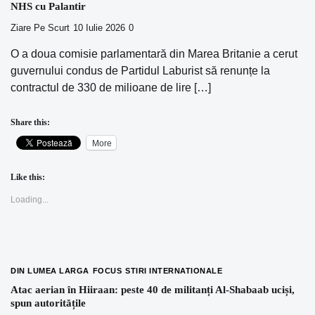
NHS cu Palantir
Ziare Pe Scurt
10 Iulie 2026
0
O a doua comisie parlamentară din Marea Britanie a cerut
guvernului condus de Partidul Laburist să renunțe la
contractul de 330 de milioane de lire […]
Share this:
More
Like this:
Loading...
DIN LUMEA LARGA
FOCUS
STIRI INTERNATIONALE
Atac aerian în Hiiraan: peste 40 de militanți Al-Shabaab uciși,
spun autoritățile