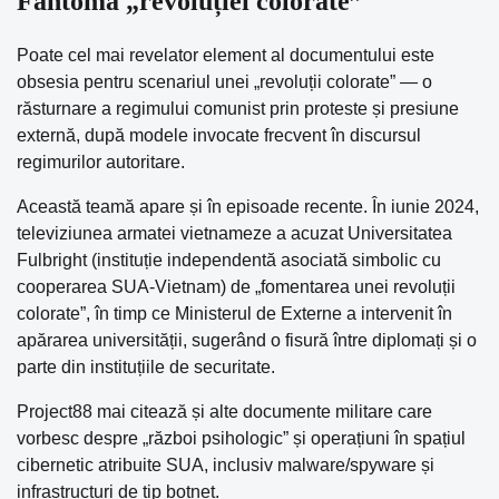
Fantoma „revoluției colorate”
Poate cel mai revelator element al documentului este
obsesia pentru scenariul unei „revoluții colorate” — o
răsturnare a regimului comunist prin proteste și presiune
externă, după modele invocate frecvent în discursul
regimurilor autoritare.
Această teamă apare și în episoade recente. În iunie 2024,
televiziunea armatei vietnameze a acuzat Universitatea
Fulbright (instituție independentă asociată simbolic cu
cooperarea SUA-Vietnam) de „fomentarea unei revoluții
colorate”, în timp ce Ministerul de Externe a intervenit în
apărarea universității, sugerând o fisură între diplomați și o
parte din instituțiile de securitate.
Project88 mai citează și alte documente militare care
vorbesc despre „război psihologic” și operațiuni în spațiul
cibernetic atribuite SUA, inclusiv malware/spyware și
infrastructuri de tip botnet.