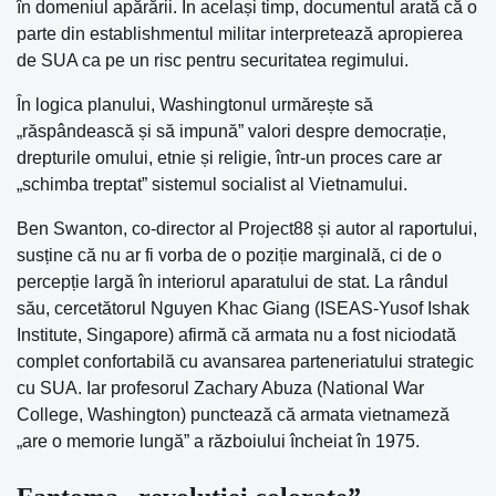
în domeniul apărării. În același timp, documentul arată că o
parte din establishmentul militar interpretează apropierea
de SUA ca pe un risc pentru securitatea regimului.
În logica planului, Washingtonul urmărește să
„răspândească și să impună” valori despre democrație,
drepturile omului, etnie și religie, într-un proces care ar
„schimba treptat” sistemul socialist al Vietnamului.
Ben Swanton, co-director al Project88 și autor al raportului,
susține că nu ar fi vorba de o poziție marginală, ci de o
percepție largă în interiorul aparatului de stat. La rândul
său, cercetătorul Nguyen Khac Giang (ISEAS-Yusof Ishak
Institute, Singapore) afirmă că armata nu a fost niciodată
complet confortabilă cu avansarea parteneriatului strategic
cu SUA. Iar profesorul Zachary Abuza (National War
College, Washington) punctează că armata vietnameză
„are o memorie lungă” a războiului încheiat în 1975.