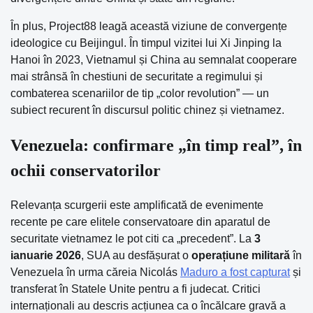
În plus, Project88 leagă această viziune de convergențe
ideologice cu Beijingul. În timpul vizitei lui Xi Jinping la
Hanoi în 2023, Vietnamul și China au semnalat cooperare
mai strânsă în chestiuni de securitate a regimului și
combaterea scenariilor de tip „color revolution” — un
subiect recurent în discursul politic chinez și vietnamez.
Venezuela: confirmare „în timp real”, în
ochii conservatorilor
Relevanța scurgerii este amplificată de evenimente
recente pe care elitele conservatoare din aparatul de
securitate vietnamez le pot citi ca „precedent”. La
3
ianuarie 2026
, SUA au desfășurat o
operațiune militară
în
Venezuela în urma căreia Nicolás
Maduro a fost capturat
și
transferat în Statele Unite pentru a fi judecat. Critici
internaționali au descris acțiunea ca o încălcare gravă a