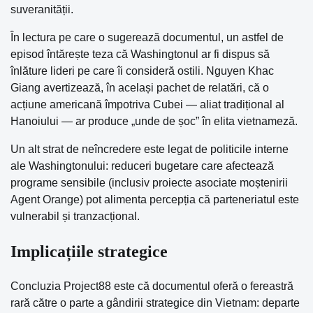
suveranității.
În lectura pe care o sugerează documentul, un astfel de
episod întărește teza că Washingtonul ar fi dispus să
înlăture lideri pe care îi consideră ostili. Nguyen Khac
Giang avertizează, în același pachet de relatări, că o
acțiune americană împotriva Cubei — aliat tradițional al
Hanoiului — ar produce „unde de șoc” în elita vietnameză.
Un alt strat de neîncredere este legat de politicile interne
ale Washingtonului: reduceri bugetare care afectează
programe sensibile (inclusiv proiecte asociate moștenirii
Agent Orange) pot alimenta percepția că parteneriatul este
vulnerabil și tranzacțional.
Implicațiile strategice
Concluzia Project88 este că documentul oferă o fereastră
rară către o parte a gândirii strategice din Vietnam: departe