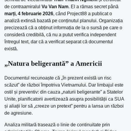
de contraamiralul
Vu Van Nam
. El a rămas secret până
marți, 4 februarie 2026
, când Project88 a publicat o
analiză extinsă bazată pe conținutul planului. Organizația
precizează că a obținut informația de la o sursă pe care o
consideră credibilă, că nu a putut verifica independent
întregul text, dar că a verificat separat că documentul
există.
„Natura beligerantă” a Americii
Documentul recunoaște că „în prezent există un risc
scăzut” de război împotriva Vietnamului. Dar limbajul este
ostil și preventiv: din cauza „naturii beligerante” a Statelor
Unite, planificatorii avertizează asupra posibilității ca SUA
și aliații lor să „creeze un pretext” pentru a lansa un război
de agresiune.
Analiza militară trasează o linie de continuitate prin