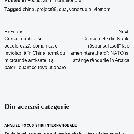
Posted in
Focus
,
Stiri Internationale
Tagged
china
,
project88
,
sua
,
venezuela
,
vietnam
Previous:
Next:
Navigare
Cursa cuantică se
Consulatele din Nuuk,
în
accelerează: comunicare
răspunsul „soft” la o
inviolabilă în China, armă cu
amenințare „hard”: NATO își
articole
microunde anti-satelit și
strânge rândurile în Arctica
baterii cuantice revoluționare
Din aceeasi categorie
ANALIZE
FOCUS
STIRI INTERNATIONALE
Pentagonul, semnal șocant pentru aliați: „Securitatea voastră,