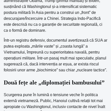
administrațiile Obama, Trump (primul mandat) și Biden,
susținând că Washingtonul și-a intensificat sistematic
postura militară în Asia pentru a construi un „front” de
descurajare/încercuire a Chinei. Strategia Indo-Pacifică
este descrisă nu ca o garanție de securitate regională, ci
ca o formă de dominare.
Într-un registru defensiv, documentul avertizează că SUA ar
putea exploata „mările vaste” și „coasta lungă” a
Vietnamului, împreună cu superioritatea navală, pentru
operațiuni militare. Într-un pasaj mult mai speculativ, planul
sugerează că, dacă intervenția ar eșua, ar exista riscul
folosirii unor arme „biochimice” sau chiar „nucleare tactice”.
Două fețe ale „diplomației bambusului”
Scurgerea pune în lumină o tensiune veche în politica
externă vietnameză. Public, Hanoiul cultivă relații tot mai
apropiate cu Washingtonul, inclusiv contacte de nivel înalt