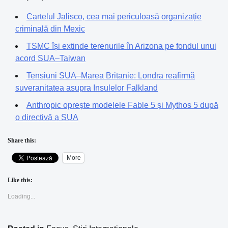
Cartelul Jalisco, cea mai periculoasă organizație
criminală din Mexic
TSMC își extinde terenurile în Arizona pe fondul unui
acord SUA–Taiwan
Tensiuni SUA–Marea Britanie: Londra reafirmă
suveranitatea asupra Insulelor Falkland
Anthropic oprește modelele Fable 5 și Mythos 5 după
o directivă a SUA
Share this:
More
Like this:
Loading...