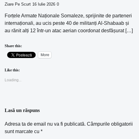
Ziare Pe Scurt
16 Iulie 2026
0
Forțele Armate Naționale Somaleze, sprijinite de parteneri
internaționali, au ucis peste 40 de militanți Al-Shabaab și
au rănit alți 12 într-un atac aerian coordonat desfășurat […]
Share this:
More
Like this:
Loading...
Lasă un răspuns
Adresa ta de email nu va fi publicată.
Câmpurile obligatorii
sunt marcate cu
*