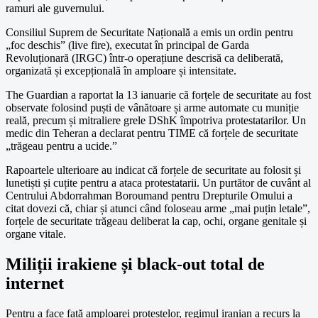
ramuri ale guvernului.
Consiliul Suprem de Securitate Națională a emis un ordin pentru
„foc deschis” (live fire), executat în principal de Garda
Revoluționară (IRGC) într-o operațiune descrisă ca deliberată,
organizată și excepțională în amploare și intensitate.
The Guardian a raportat la 13 ianuarie că forțele de securitate au fost
observate folosind puști de vânătoare și arme automate cu muniție
reală, precum și mitraliere grele DShK împotriva protestatarilor. Un
medic din Teheran a declarat pentru TIME că forțele de securitate
„trăgeau pentru a ucide.”
Rapoartele ulterioare au indicat că forțele de securitate au folosit și
lunetiști și cuțite pentru a ataca protestatarii. Un purtător de cuvânt al
Centrului Abdorrahman Boroumand pentru Drepturile Omului a
citat dovezi că, chiar și atunci când foloseau arme „mai puțin letale”,
forțele de securitate trăgeau deliberat la cap, ochi, organe genitale și
organe vitale.
Miliții irakiene și black-out total de
internet
Pentru a face față amploarei protestelor, regimul iranian a recurs la