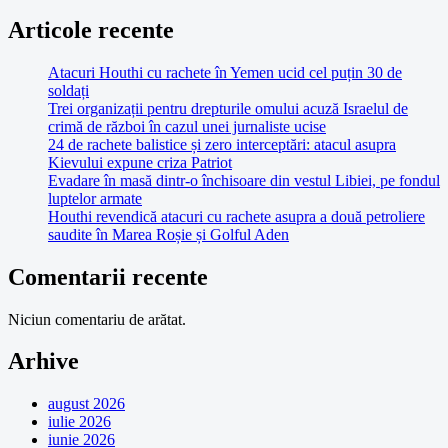
Articole recente
Atacuri Houthi cu rachete în Yemen ucid cel puțin 30 de
soldați
Trei organizații pentru drepturile omului acuză Israelul de
crimă de război în cazul unei jurnaliste ucise
24 de rachete balistice și zero interceptări: atacul asupra
Kievului expune criza Patriot
Evadare în masă dintr-o închisoare din vestul Libiei, pe fondul
luptelor armate
Houthi revendică atacuri cu rachete asupra a două petroliere
saudite în Marea Roșie și Golful Aden
Comentarii recente
Niciun comentariu de arătat.
Arhive
august 2026
iulie 2026
iunie 2026