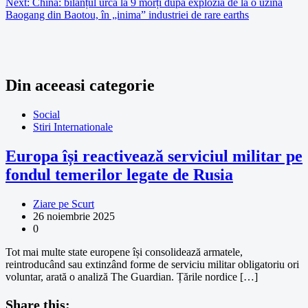
articole
Next:
China: bilanțul urcă la 9 morți după explozia de la o uzină
Baogang din Baotou, în „inima” industriei de rare earths
Din aceeasi categorie
Social
Stiri Internationale
Europa își reactivează serviciul militar pe
fondul temerilor legate de Rusia
Ziare pe Scurt
26 noiembrie 2025
0
Tot mai multe state europene își consolidează armatele,
reintroducând sau extinzând forme de serviciu militar obligatoriu ori
voluntar, arată o analiză The Guardian. Țările nordice […]
Share this: