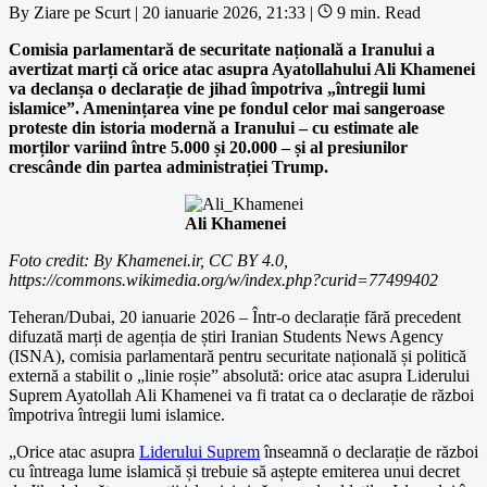
By
Ziare pe Scurt
|
20 ianuarie 2026, 21:33
|
9 min. Read
Comisia parlamentară de securitate națională a Iranului a
avertizat marți că orice atac asupra Ayatollahului Ali Khamenei
va declanșa o declarație de jihad împotriva „întregii lumi
islamice”. Amenințarea vine pe fondul celor mai sangeroase
proteste din istoria modernă a Iranului – cu estimate ale
morților variind între 5.000 și 20.000 – și al presiunilor
crescânde din partea administrației Trump.
Ali Khamenei
Foto credit: By Khamenei.ir, CC BY 4.0,
https://commons.wikimedia.org/w/index.php?curid=77499402
Teheran/Dubai, 20 ianuarie 2026 – Într-o declarație fără precedent
difuzată marți de agenția de știri Iranian Students News Agency
(ISNA), comisia parlamentară pentru securitate națională și politică
externă a stabilit o „linie roșie” absolută: orice atac asupra Liderului
Suprem Ayatollah Ali Khamenei va fi tratat ca o declarație de război
împotriva întregii lumi islamice.
„Orice atac asupra
Liderului Suprem
înseamnă o declarație de război
cu întreaga lume islamică și trebuie să aștepte emiterea unui decret