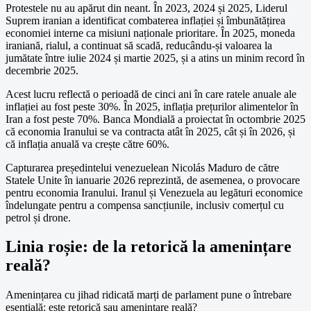
Protestele nu au apărut din neant. În 2023, 2024 și 2025, Liderul
Suprem iranian a identificat combaterea inflației și îmbunătățirea
economiei interne ca misiuni naționale prioritare. În 2025, moneda
iraniană, rialul, a continuat să scadă, reducându-și valoarea la
jumătate între iulie 2024 și martie 2025, și a atins un minim record în
decembrie 2025.
Acest lucru reflectă o perioadă de cinci ani în care ratele anuale ale
inflației au fost peste 30%. În 2025, inflația prețurilor alimentelor în
Iran a fost peste 70%. Banca Mondială a proiectat în octombrie 2025
că economia Iranului se va contracta atât în 2025, cât și în 2026, și
că inflația anuală va crește către 60%.
Capturarea președintelui venezuelean Nicolás Maduro de către
Statele Unite în ianuarie 2026 reprezintă, de asemenea, o provocare
pentru economia Iranului. Iranul și Venezuela au legături economice
îndelungate pentru a compensa sancțiunile, inclusiv comerțul cu
petrol și drone.
Linia roșie: de la retorică la amenințare
reală?
Amenințarea cu jihad ridicată marți de parlament pune o întrebare
esențială: este retorică sau amenințare reală?