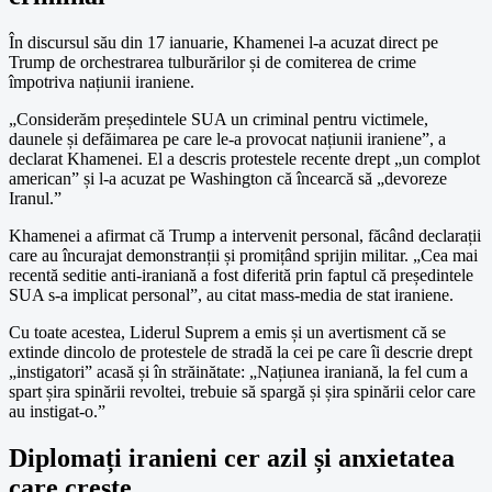
În discursul său din 17 ianuarie, Khamenei l-a acuzat direct pe
Trump de orchestrarea tulburărilor și de comiterea de crime
împotriva națiunii iraniene.
„Considerăm președintele SUA un criminal pentru victimele,
daunele și defăimarea pe care le-a provocat națiunii iraniene”, a
declarat Khamenei. El a descris protestele recente drept „un complot
american” și l-a acuzat pe Washington că încearcă să „devoreze
Iranul.”
Khamenei a afirmat că Trump a intervenit personal, făcând declarații
care au încurajat demonstranții și promițând sprijin militar. „Cea mai
recentă seditie anti-iraniană a fost diferită prin faptul că președintele
SUA s-a implicat personal”, au citat mass-media de stat iraniene.
Cu toate acestea, Liderul Suprem a emis și un avertisment că se
extinde dincolo de protestele de stradă la cei pe care îi descrie drept
„instigatori” acasă și în străinătate: „Națiunea iraniană, la fel cum a
spart șira spinării revoltei, trebuie să spargă și șira spinării celor care
au instigat-o.”
Diplomați iranieni cer azil și anxietatea
care crește