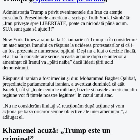
Administrația Trump a privit evenimentele din Iran cu atenție
crescândă. Președintele american a scris pe Truth Social sâmbătă:
„Iran privește spre LIBERTATE, poate ca niciodată până acum.
SUA sunt gata să ajute!!!”
New York Times a raportat la 11 ianuarie că Trump ia în considerare
un atac asupra Iranului ca răspuns la uciderea protestatarilor și că i-
au fost prezentate numeroase opțiuni. Deși nu a luat o decizie finală,
el ar lua în considerare serios această acțiune după ce anterior a
amenințat că Iranul va „plăti naiba” dacă liderii țării ucid
demonstranți.
Răspunsul iranian a fost imediat și dur. Mohammad Bagher Qalibaf,
președintele parlamentului iranian, a avertizat duminică că atât
Israelul, cât și „toate centrele militare, bazele și navele americane din
regiune vor fi țintele noastre legitime” în cazul unui atac.
„Nu ne considerăm limitați să reacționăm după acțiune și vom
acționa pe baza oricăror semne obiective ale unei amenințări”, a
adăugat el.
Khamenei acuză: „Trump este un
criminal”