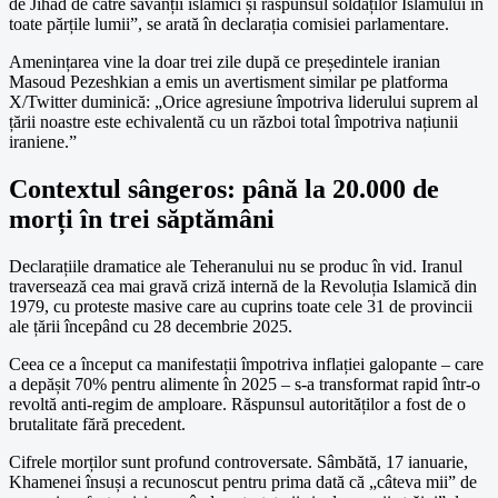
de Jihad de către savanții islamici și răspunsul soldaților Islamului în
toate părțile lumii”, se arată în declarația comisiei parlamentare.
Amenințarea vine la doar trei zile după ce președintele iranian
Masoud Pezeshkian a emis un avertisment similar pe platforma
X/Twitter duminică: „Orice agresiune împotriva liderului suprem al
țării noastre este echivalentă cu un război total împotriva națiunii
iraniene.”
Contextul sângeros: până la 20.000 de
morți în trei săptămâni
Declarațiile dramatice ale Teheranului nu se produc în vid. Iranul
traversează cea mai gravă criză internă de la Revoluția Islamică din
1979, cu proteste masive care au cuprins toate cele 31 de provincii
ale țării începând cu 28 decembrie 2025.
Ceea ce a început ca manifestații împotriva inflației galopante – care
a depășit 70% pentru alimente în 2025 – s-a transformat rapid într-o
revoltă anti-regim de amploare. Răspunsul autorităților a fost de o
brutalitate fără precedent.
Cifrele morților sunt profund controversate. Sâmbătă, 17 ianuarie,
Khamenei însuși a recunoscut pentru prima dată că „câteva mii” de