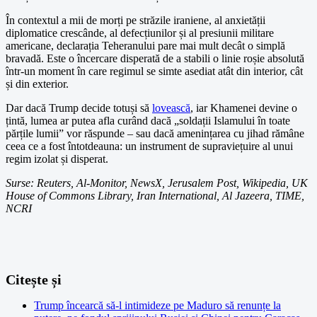
În contextul a mii de morți pe străzile iraniene, al anxietății
diplomatice crescânde, al defecțiunilor și al presiunii militare
americane, declarația Teheranului pare mai mult decât o simplă
bravadă. Este o încercare disperată de a stabili o linie roșie absolută
într-un moment în care regimul se simte asediat atât din interior, cât
și din exterior.
Dar dacă Trump decide totuși să
lovească
, iar Khamenei devine o
țintă, lumea ar putea afla curând dacă „soldații Islamului în toate
părțile lumii” vor răspunde – sau dacă amenințarea cu jihad rămâne
ceea ce a fost întotdeauna: un instrument de supraviețuire al unui
regim izolat și disperat.
Surse: Reuters, Al-Monitor, NewsX, Jerusalem Post, Wikipedia, UK
House of Commons Library, Iran International, Al Jazeera, TIME,
NCRI
Citește și
Trump încearcă să-l intimideze pe Maduro să renunțe la