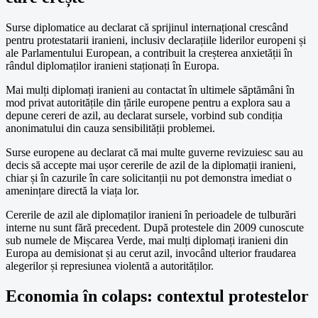
Surse diplomatice au declarat că sprijinul internațional crescând
pentru protestatarii iranieni, inclusiv declarațiile liderilor europeni și
ale Parlamentului European, a contribuit la creșterea anxietății în
rândul diplomaților iranieni staționați în Europa.
Mai mulți diplomați iranieni au contactat în ultimele săptămâni în
mod privat autoritățile din țările europene pentru a explora sau a
depune cereri de azil, au declarat sursele, vorbind sub condiția
anonimatului din cauza sensibilității problemei.
Surse europene au declarat că mai multe guverne revizuiesc sau au
decis să accepte mai ușor cererile de azil de la diplomații iranieni,
chiar și în cazurile în care solicitanții nu pot demonstra imediat o
amenințare directă la viața lor.
Cererile de azil ale diplomaților iranieni în perioadele de tulburări
interne nu sunt fără precedent. După protestele din 2009 cunoscute
sub numele de Mișcarea Verde, mai mulți diplomați iranieni din
Europa au demisionat și au cerut azil, invocând ulterior fraudarea
alegerilor și represiunea violentă a autorităților.
Economia în colaps: contextul protestelor