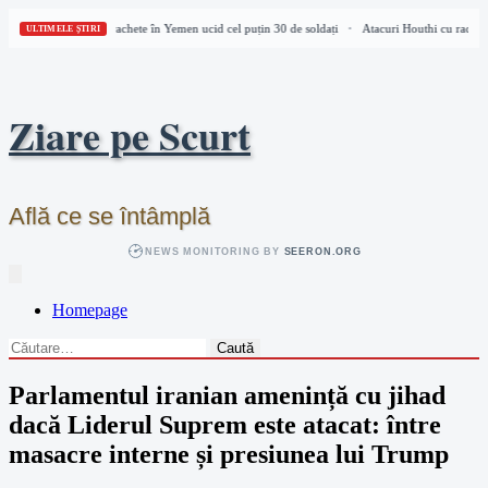
Atacuri Houthi cu rachete în Yemen ucid cel puțin 30 de soldați
Atacuri Houthi cu rachete 
•
ULTIMELE ȘTIRI
Skip
to
content
Ziare pe Scurt
Află ce se întâmplă
NEWS MONITORING BY
SEERON.ORG
Homepage
Caută
după:
Parlamentul iranian amenință cu jihad
dacă Liderul Suprem este atacat: între
masacre interne și presiunea lui Trump