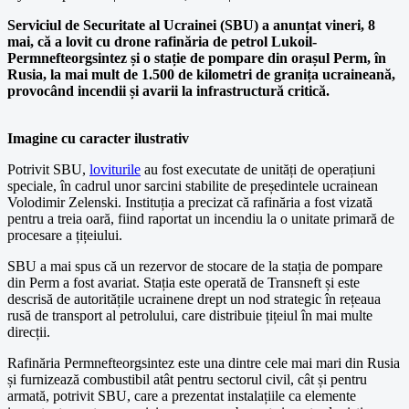
Serviciul de Securitate al Ucrainei (SBU) a anunțat vineri, 8
mai, că a lovit cu drone rafinăria de petrol Lukoil-
Permnefteorgsintez și o stație de pompare din orașul Perm, în
Rusia, la mai mult de 1.500 de kilometri de granița ucraineană,
provocând incendii și avarii la infrastructură critică.
Imagine cu caracter ilustrativ
Potrivit SBU,
loviturile
au fost executate de unități de operațiuni
speciale, în cadrul unor sarcini stabilite de președintele ucrainean
Volodimir Zelenski. Instituția a precizat că rafinăria a fost vizată
pentru a treia oară, fiind raportat un incendiu la o unitate primară de
procesare a țițeiului.
SBU a mai spus că un rezervor de stocare de la stația de pompare
din Perm a fost avariat. Stația este operată de Transneft și este
descrisă de autoritățile ucrainene drept un nod strategic în rețeaua
rusă de transport al petrolului, care distribuie țițeiul în mai multe
direcții.
Rafinăria Permnefteorgsintez este una dintre cele mai mari din Rusia
și furnizează combustibil atât pentru sectorul civil, cât și pentru
armată, potrivit SBU, care a prezentat instalațiile ca elemente