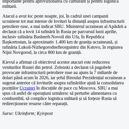
importante pentru aprovizionarea cu carburant și pentru logistica
militară.
Atacul a avut loc peste noapte, joi, în cadrul unei campanii
ucrainene tot mai intense de lovituri la distanță asupra infrastructurii
petroliere ruse, a mai indicat SBU. Ministerul ucrainean al Apărării a
declarat că a lovit 14 rafinării în Rusia pe parcursul lunii aprilie,
inclusiv rafinăria Bashneft-Novoil din Ufa, în Republica
Bașkortostan, la aproximativ 1.400 km de granița ucraineană, și
rafinăria Lukoil-Nizhegorodnefteorgsintez din Kstovo, în regiunea
Nijni Novgorod, la circa 800 km de graniță.
Kievul a afirmat că obiectivul acestor atacuri este reducerea
veniturilor Rusiei din petrol. Zelenski a declarat că pagubele
provocate infrastructurii petroliere ruse au ajuns la 7 miliarde de
dolari până acum în 2026, iar șeful Biroului Prezidențial ucrainean a
sugerat anterior că loviturile asupra rafinăriilor ajută la consolidarea
pozițiilor
Ucrainei
în discuțiile de pace cu Moscova. SBU a mai
spus că astfel de operațiuni urmăresc să perturbe alimentarea cu
combustibil, să complice logistica militară și să forțeze Rusia să
redirecționeze resurse către reparații.
Surse: Ukrinform; Kyivpost