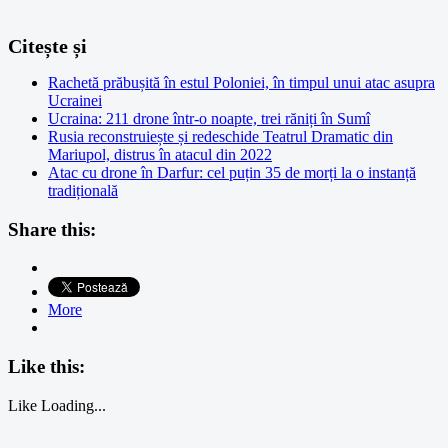
Citește și
Rachetă prăbușită în estul Poloniei, în timpul unui atac asupra
Ucrainei
Ucraina: 211 drone într-o noapte, trei răniți în Sumî
Rusia reconstruiește și redeschide Teatrul Dramatic din
Mariupol, distrus în atacul din 2022
Atac cu drone în Darfur: cel puțin 35 de morți la o instanță
tradițională
Share this:
More
Like this:
Like
Loading...