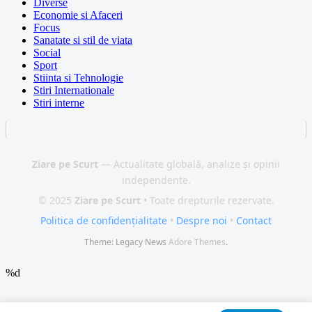
Diverse
Economie si Afaceri
Focus
Sanatate si stil de viata
Social
Sport
Stiinta si Tehnologie
Stiri Internationale
Stiri interne
Ziare pe Scurt
— Actualitate globală, analize și opinii
independente.
© 2025
Ziare pe Scurt
• Toate drepturile rezervate.
Politica de confidențialitate
•
Despre noi
•
Contact
Theme: Legacy News
Adore Themes
.
%d