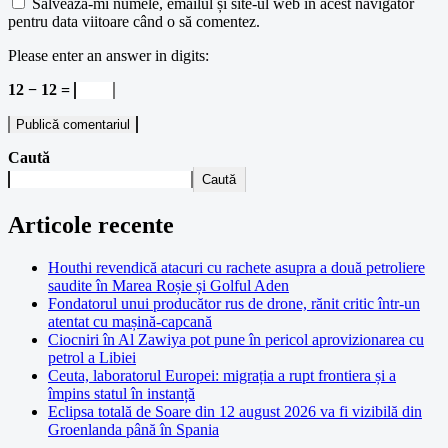
Salvează-mi numele, emailul și site-ul web în acest navigator
pentru data viitoare când o să comentez.
Please enter an answer in digits:
12 − 12 =
Caută
Caută
Articole recente
Houthi revendică atacuri cu rachete asupra a două petroliere
saudite în Marea Roșie și Golful Aden
Fondatorul unui producător rus de drone, rănit critic într-un
atentat cu mașină-capcană
Ciocniri în Al Zawiya pot pune în pericol aprovizionarea cu
petrol a Libiei
Ceuta, laboratorul Europei: migrația a rupt frontiera și a
împins statul în instanță
Eclipsa totală de Soare din 12 august 2026 va fi vizibilă din
Groenlanda până în Spania