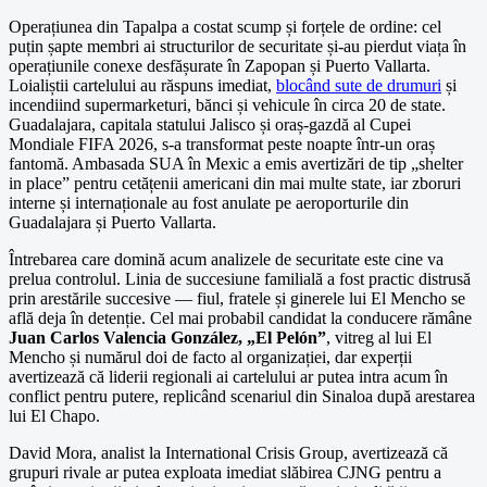
Operațiunea din Tapalpa a costat scump și forțele de ordine: cel
puțin șapte membri ai structurilor de securitate și-au pierdut viața în
operațiunile conexe desfășurate în Zapopan și Puerto Vallarta.
Loialiștii cartelului au răspuns imediat,
blocând sute de drumuri
și
incendiind supermarketuri, bănci și vehicule în circa 20 de state.
Guadalajara, capitala statului Jalisco și oraș-gazdă al Cupei
Mondiale FIFA 2026, s-a transformat peste noapte într-un oraș
fantomă. Ambasada SUA în Mexic a emis avertizări de tip „shelter
in place” pentru cetățenii americani din mai multe state, iar zboruri
interne și internaționale au fost anulate pe aeroporturile din
Guadalajara și Puerto Vallarta.
Întrebarea care domină acum analizele de securitate este cine va
prelua controlul. Linia de succesiune familială a fost practic distrusă
prin arestările succesive — fiul, fratele și ginerele lui El Mencho se
află deja în detenție. Cel mai probabil candidat la conducere rămâne
Juan Carlos Valencia González, „El Pelón”
, vitreg al lui El
Mencho și numărul doi de facto al organizației, dar experții
avertizează că liderii regionali ai cartelului ar putea intra acum în
conflict pentru putere, replicând scenariul din Sinaloa după arestarea
lui El Chapo.
David Mora, analist la International Crisis Group, avertizează că
grupuri rivale ar putea exploata imediat slăbirea CJNG pentru a