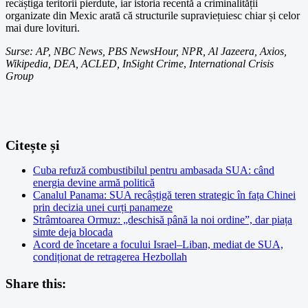
recâștiga teritorii pierdute, iar istoria recentă a criminalității
organizate din Mexic arată că structurile supraviețuiesc chiar și celor
mai dure lovituri.
Surse: AP, NBC News, PBS NewsHour, NPR, Al Jazeera, Axios,
Wikipedia, DEA, ACLED, InSight Crime
,
International Crisis
Group
Citește și
Cuba refuză combustibilul pentru ambasada SUA: când
energia devine armă politică
Canalul Panama: SUA recâștigă teren strategic în fața Chinei
prin decizia unei curți panameze
Strâmtoarea Ormuz: „deschisă până la noi ordine”, dar piața
simte deja blocada
Acord de încetare a focului Israel–Liban, mediat de SUA,
condiționat de retragerea Hezbollah
Share this: