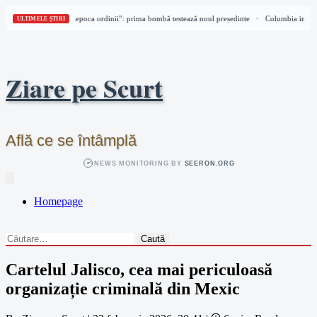
Columbia intră în „epoca ordinii”: prima bombă testează noul președinte
Columbia intră în
•
ULTIMELE ȘTIRI
Skip
to
content
Ziare pe Scurt
Află ce se întâmplă
NEWS MONITORING BY
SEERON.ORG
Homepage
Caută
după:
Cartelul Jalisco, cea mai periculoasă
organizație criminală din Mexic