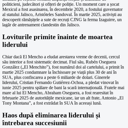
politicieni, judecători și ofițeri de poliție. Un moment care a șocat
Mexicul a fost asasinarea, în decembrie 2020, a fostului guvernator
al statului Jalisco, Aristóteles Sandoval. În martie 2025, activiști au
descoperit rămășițele a sute de recruți CJNG la ferma Izaguirre, un
lagăr de antrenament clandestin din Jalisco.
Loviturile primite înainte de moartea
liderului
Chiar dacă El Mencho a eludat arestarea vreme de decenii, cercul
său interior a fost sistematic decimat. Fiul său, Rubén Oseguera
González („El Menchito”), fost numărul doi al cartelului, a primit în
martie 2025 condamnare la închisoare pe viață plus 30 de ani în
SUA, plus confiscarea a peste 6 miliarde de dolari. Ginerele
liderului, Cristian Fernando Gutiérrez-Ochoa, a pledat vinovat în
iunie 2025 pentru spălare de bani la scară internațională. Fratele mai
mare al lui El Mencho, Abraham Oseguera, a fost rearesitat în
februarie 2025 de autoritățile mexicane, iar un alt frate, Antonio „El
Tony Montana”, a fost extrădat în SUA în aceeași lună.
Haos după eliminarea liderului și
întrebarea succesiunii