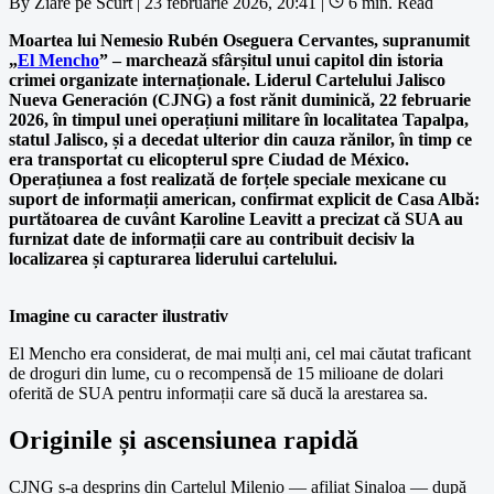
By
Ziare pe Scurt
|
23 februarie 2026, 20:41
|
6 min. Read
Moartea lui Nemesio Rubén Oseguera Cervantes, supranumit
„
El Mencho
” – marchează sfârșitul unui capitol din istoria
crimei organizate internaționale. Liderul Cartelului Jalisco
Nueva Generación (CJNG) a fost rănit duminică, 22 februarie
2026, în timpul unei operațiuni militare în localitatea Tapalpa,
statul Jalisco, și a decedat ulterior din cauza rănilor, în timp ce
era transportat cu elicopterul spre Ciudad de México.
Operațiunea a fost realizată de forțele speciale mexicane cu
suport de informații american, confirmat explicit de Casa Albă:
purtătoarea de cuvânt Karoline Leavitt a precizat că SUA au
furnizat date de informații care au contribuit decisiv la
localizarea și capturarea liderului cartelului.
Imagine cu caracter ilustrativ
El Mencho era considerat, de mai mulți ani, cel mai căutat traficant
de droguri din lume, cu o recompensă de 15 milioane de dolari
oferită de SUA pentru informații care să ducă la arestarea sa.
Originile și ascensiunea rapidă
CJNG s-a desprins din Cartelul Milenio — afiliat Sinaloa — după