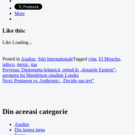
More
Like this:
Like
Loading...
Posted in
Analize
,
Stiri Internationale
Tagged
cjng
,
El Mencho
,
jalisco
,
mexic
,
sua
Navigare
Previous:
Diplomația britanică, prinsă în „dosarele Epstein”:
arestarea lui Mandelson zguduie Londra
în
Next:
Pentagon vs. Anthropic: „Decide sau ieși”
articole
Din aceeasi categorie
Analize
Din lumea larga