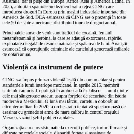
Australia, dar și piețe din Europa, Africa, Asia și America Latină. În
2025, autorități spaniole au dezmembrat o rețea CJNG care
introducea droguri în Europa prin mașini industriale importate din
America de Sud. DEA estimează că CJNG are o prezență în toate
cele 50 de state americane, distribuind tone de droguri anual.
Principalele surse de venit sunt traficul de cocaină, fentanil,
metamfetamină și heroină, la care se adaugă extorcarea, răpirile,
exploatarea ilegală de resurse naturale și spălarea de bani. Analiștii
estimează că operațiunile criminale ale cartelului generează miliarde
de dolari anual.
Violență ca instrument de putere
CJNG s-a impus printr-o violență ieșită din comun chiar și pentru
standardele lumii interlope mexicane. În aprilie 2015, membrii
cartelului au ucis 15 polițiști în ambuscadă în Jalisco — unul dintre
cele mai sângeroase atacuri asupra forțelor de securitate din istoria
modernă a Mexicului. O lună mai târziu, cartelul a doborât un
elicopter militar. În 2020, a orchestrat o tentativă spectaculoasă de
asasinat cu grenade și arme de mare calibru în centrul orașului
Mexico, vizând șeful poliției capitalei.
Organizația a recurs sistematic la execuții publice, torturi filmate și
difuzate pe rețelele sociale, dispariții forțate și asasinate de