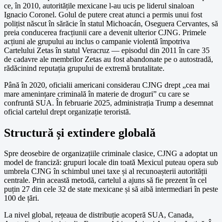
ce, în 2010, autoritățile mexicane l-au ucis pe liderul sinaloan
Ignacio Coronel. Golul de putere creat atunci a permis unui fost
polițist născut în sărăcie în statul Michoacán, Oseguera Cervantes, să
preia conducerea fracțiunii care a devenit ulterior CJNG. Primele
acțiuni ale grupului au inclus o campanie violentă împotriva
Cartelului Zetas în statul Veracruz — episodul din 2011 în care 35
de cadavre ale membrilor Zetas au fost abandonate pe o autostradă,
rădăcinind reputația grupului de extremă brutalitate.
Până în 2020, oficialii americani considerau CJNG drept „cea mai
mare amenințare criminală în materie de droguri” cu care se
confruntă SUA. În februarie 2025, administrația Trump a desemnat
oficial cartelul drept organizație teroristă.
Structură și extindere globală
Spre deosebire de organizațiile criminale clasice, CJNG a adoptat un
model de franciză: grupuri locale din toată Mexicul puteau opera sub
umbrela CJNG în schimbul unei taxe și al recunoașterii autorității
centrale. Prin această metodă, cartelul a ajuns să fie prezent în cel
puțin 27 din cele 32 de state mexicane și să aibă intermediari în peste
100 de țări.
La nivel global, rețeaua de distribuție acoperă SUA, Canada,