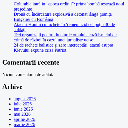
Columbia intră în „epoca ordinii”: prima bombă testează noul
președinte
Dronă cu încărcătură explozivă a detonat lângă granița
Bulgariei cu România
Atacuri Houthi cu rachete în Yemen ucid cel puțin 30 de
soldați
Trei organizații pentru drepturile omului acuză Israelul de
crimă de război în cazul unei jurnaliste ucise
24 de rachete balistice și zero interceptări: atacul asupra
Kievului expune criza Patriot
Comentarii recente
Niciun comentariu de arătat.
Arhive
august 2026
iulie 2026
iunie 2026
mai 2026
aprilie 2026
martie 2026