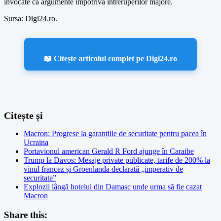
invocate ca argumente împotriva întreruperilor majore.
Sursa: Digi24.ro.
📖 Citește articolul complet pe Digi24.ro
Citește și
Macron: Progrese la garanțiile de securitate pentru pacea în
Ucraina
Portavionul american Gerald R Ford ajunge în Caraibe
Trump la Davos: Mesaje private publicate, tarife de 200% la
vinul francez și Groenlanda declarată „imperativ de
securitate”
Explozii lângă hotelul din Damasc unde urma să fie cazat
Macron
Share this: