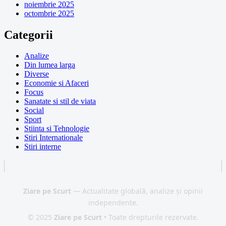
noiembrie 2025
octombrie 2025
Categorii
Analize
Din lumea larga
Diverse
Economie si Afaceri
Focus
Sanatate si stil de viata
Social
Sport
Stiinta si Tehnologie
Stiri Internationale
Stiri interne
Ziare pe Scurt
— Actualitate globală, analize și opinii
independente.
© 2025
Ziare pe Scurt
• Toate drepturile rezervate.