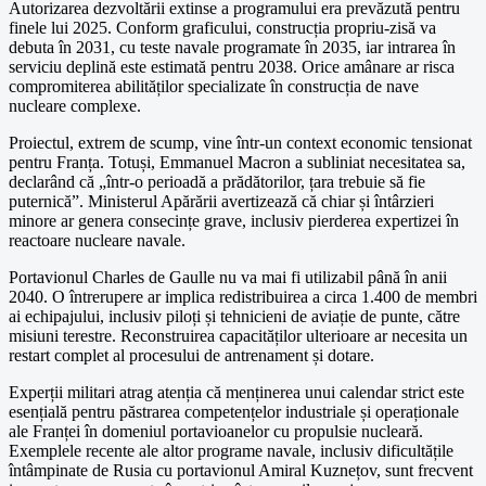
Autorizarea dezvoltării extinse a programului era prevăzută pentru
finele lui 2025. Conform graficului, construcția propriu-zisă va
debuta în 2031, cu teste navale programate în 2035, iar intrarea în
serviciu deplină este estimată pentru 2038. Orice amânare ar risca
compromiterea abilităților specializate în construcția de nave
nucleare complexe.
Proiectul, extrem de scump, vine într-un context economic tensionat
pentru Franța. Totuși, Emmanuel Macron a subliniat necesitatea sa,
declarând că „într-o perioadă a prădătorilor, țara trebuie să fie
puternică”. Ministerul Apărării avertizează că chiar și întârzieri
minore ar genera consecințe grave, inclusiv pierderea expertizei în
reactoare nucleare navale.
Portavionul Charles de Gaulle nu va mai fi utilizabil până în anii
2040. O întrerupere ar implica redistribuirea a circa 1.400 de membri
ai echipajului, inclusiv piloți și tehnicieni de aviație de punte, către
misiuni terestre. Reconstruirea capacităților ulterioare ar necesita un
restart complet al procesului de antrenament și dotare.
Experții militari atrag atenția că menținerea unui calendar strict este
esențială pentru păstrarea competențelor industriale și operaționale
ale Franței în domeniul portavioanelor cu propulsie nucleară.
Exemplele recente ale altor programe navale, inclusiv dificultățile
întâmpinate de Rusia cu portavionul Amiral Kuznețov, sunt frecvent