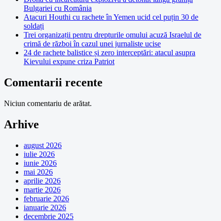
Bulgariei cu România
Atacuri Houthi cu rachete în Yemen ucid cel puțin 30 de
soldați
Trei organizații pentru drepturile omului acuză Israelul de
crimă de război în cazul unei jurnaliste ucise
24 de rachete balistice și zero interceptări: atacul asupra
Kievului expune criza Patriot
Comentarii recente
Niciun comentariu de arătat.
Arhive
august 2026
iulie 2026
iunie 2026
mai 2026
aprilie 2026
martie 2026
februarie 2026
ianuarie 2026
decembrie 2025