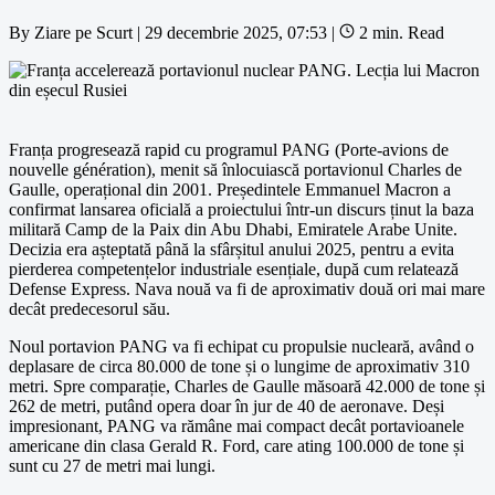
By
Ziare pe Scurt
|
29 decembrie 2025, 07:53
|
2 min. Read
Franța progresează rapid cu programul PANG (Porte-avions de
nouvelle génération), menit să înlocuiască portavionul Charles de
Gaulle, operațional din 2001. Președintele Emmanuel Macron a
confirmat lansarea oficială a proiectului într-un discurs ținut la baza
militară Camp de la Paix din Abu Dhabi, Emiratele Arabe Unite.
Decizia era așteptată până la sfârșitul anului 2025, pentru a evita
pierderea competențelor industriale esențiale, după cum relatează
Defense Express. Nava nouă va fi de aproximativ două ori mai mare
decât predecesorul său.
Noul portavion PANG va fi echipat cu propulsie nucleară, având o
deplasare de circa 80.000 de tone și o lungime de aproximativ 310
metri. Spre comparație, Charles de Gaulle măsoară 42.000 de tone și
262 de metri, putând opera doar în jur de 40 de aeronave. Deși
impresionant, PANG va rămâne mai compact decât portavioanele
americane din clasa Gerald R. Ford, care ating 100.000 de tone și
sunt cu 27 de metri mai lungi.