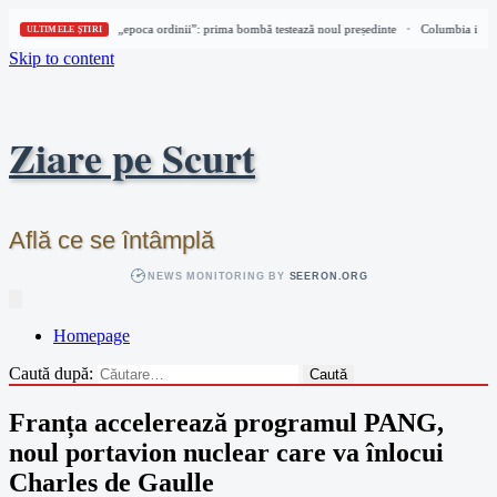
Columbia intră în „epoca ordinii”: prima bombă testează noul președinte
Columbia intră 
•
ULTIMELE ȘTIRI
Skip to content
Ziare pe Scurt
Află ce se întâmplă
NEWS MONITORING BY
SEERON.ORG
Homepage
Caută după:
Franța accelerează programul PANG,
noul portavion nuclear care va înlocui
Charles de Gaulle